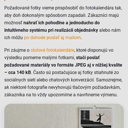
Požadované fotky vieme prispôsobiť do fotokalendára tak,
aby doň dokonalým spôsobom zapadali. Zákazníci majú
možnosť
nahrať ich pohodlne a jednoducho do
intuitívneho systému pri realizácii objednávky
alebo nám
ich môžu
po dohode poslať aj mailom
.
Pri záujme o
stolové fotokalendáre
, ktoré disponujú vo
výsledku pomerne malými fotkami,
stačí poslať
požadované materiály vo formáte JPEG aj v nižšej kvalite
– cca 140 kB
. Často sú postačujúce aj fotky stiahnuté zo
sociálnych sietí alebo chatových konverzácií. Samozrejme,
ak niektoré fotografie nevyhovujú tlačovým požiadavkám,
zákazníka na to vždy upozorníme a navrhneme výmenu.