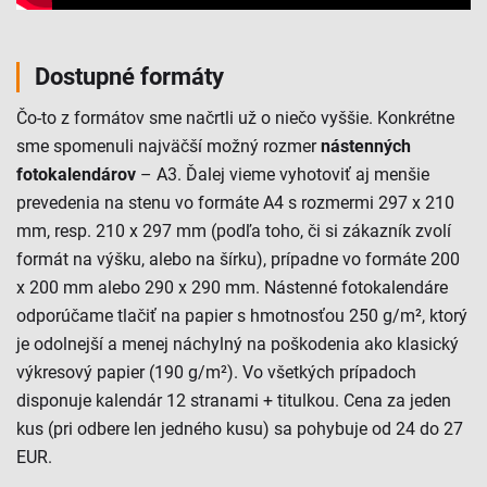
Dostupné formáty
Čo-to z formátov sme načrtli už o niečo vyššie. Konkrétne
sme spomenuli najväčší možný rozmer
nástenných
fotokalendárov
– A3. Ďalej vieme vyhotoviť aj menšie
prevedenia na stenu vo formáte A4 s rozmermi 297 x 210
mm, resp. 210 x 297 mm (podľa toho, či si zákazník zvolí
formát na výšku, alebo na šírku), prípadne vo formáte 200
x 200 mm alebo 290 x 290 mm. Nástenné fotokalendáre
odporúčame tlačiť na papier s hmotnosťou 250 g/m², ktorý
je odolnejší a menej náchylný na poškodenia ako klasický
výkresový papier (190 g/m²). Vo všetkých prípadoch
disponuje kalendár 12 stranami + titulkou. Cena za jeden
kus (pri odbere len jedného kusu) sa pohybuje od 24 do 27
EUR.