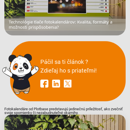
Technológie tlače fotokalendárov: Kvalita, formáty a
možnosti prispôsobenia?
Páčil sa ti článok ?
Zdieľaj ho s priateľmi!
Fotokalendáre od Plotbase predstavujú jedinečnú príležitosť, ako zvečniť
svoje spomienky či nezabudnuteľné okamihy.