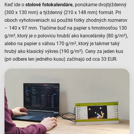
Keď ide o
stolové fotokalendáre
, ponúkame dvojtýždenný
(300 x 130 mm) a týždenný (210 x 148 mm) formát. Pri
oboch vyhotoveniach sú použité fotky zhodných rozmerov
– 140 x 97 mm. Tlačíme buď na papier s hmotnosťou 130
g/m², ktorý je o polovicu hrubší ako kancelársky (80 g/m²),
alebo na papier s váhou 170 g/m², ktorý je takmer taký
hrubý ako klasický výkres (190 g/m²). Ceny za jeden kus
(pri odbere len jedného kusu) začínajú od cca 33 EUR.