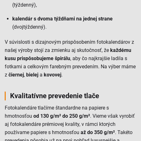
(týždenný),
kalendár s dvoma týždňami na jednej strane
(dvojtýždenný).
V súvislosti s dizajnovým prispôsobením fotokalendárov z
našej výroby stojí za zmienku aj skutočnosť, že
každému
kusu prispôsobujeme špirálu
, aby čo najkrajšie ladila s
fotkami a celkovým farebným prevedením. Na výber máme
z
čiernej
,
bielej
a
kovovej
.
Kvalitatívne prevedenie tlače
Fotokalendáre tlačíme štandardne na papiere s
hmotnosťou
od 130 g/m² do 250 g/m²
. Vieme však vyrobiť
aj fotokalendáre prémiovej kvality, v rámci ktorých
používame papiere s hmotnosťou
až do 350 g/m²
. Takéto
prevedenia pôsobia už na prvý pohľad luxusnejšie a