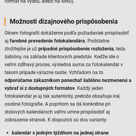
formát na výšku, alebo na šírku).
Možnosti dizajnového prispôsobenia
Okrem fotografií dokážeme podľa požiadaviek prispôsobiť
aj
farebné prevedenie fotokalendára
. Podstatne
zložitejšie je už
prípadné prispôsobenie rozloženia
, teda
šablóny, na základe klientových predstáv. Keďže ide o
veľmi zdĺhavý proces, výsledná suma za fotokalendár v
takom prípade výrazne rastie. Vzhľadom na to
odporúčame zákazníkom ponechať šablónu nezmenenú a
vybrať si z dostupných formátov
. Každý jeden
fotokalendár je aj tak autentický, pretože obsahuje iné,
osobné fotografie. A popritom sa dá konkrétne pri
stolových kalendároch veľmi umne prispôsobiť aj
zobrazenie stránok. K dispozícii sú dva varianty:
kalendár s jedným týždňom na jednej strane