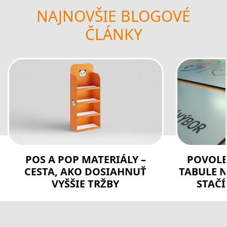
NAJNOVŠIE BLOGOVÉ
ČLÁNKY
POS A POP MATERIÁLY –
POVOLE
CESTA, AKO DOSIAHNUŤ
TABULE N
VYŠŠIE TRŽBY
STAČÍ