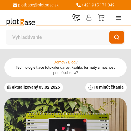
plotbase@plotbase.sk
+421 915 171 049
Môj košík
Domov
Blog
Technológie tlače fotokalendárov: Kvalita, formáty a možnosti
prispôsobenia?
aktualizovaný
03.02.2025
10 minút čítania