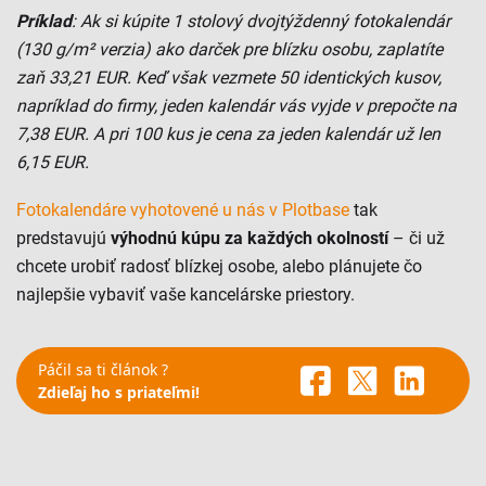
Príklad
: Ak si kúpite 1 stolový dvojtýždenný fotokalendár
(130 g/m²
verzia) ako darček pre blízku osobu, zaplatíte
zaň 33,21 EUR. Keď však vezmete 50 identických kusov,
napríklad do firmy, jeden kalendár vás vyjde v prepočte na
7,38 EUR. A pri 100 kus je cena za jeden kalendár už len
6,15 EUR.
Fotokalendáre vyhotovené u nás v Plotbase
tak
predstavujú
výhodnú kúpu za každých okolností
– či už
chcete urobiť radosť blízkej osobe, alebo plánujete čo
najlepšie vybaviť vaše kancelárske priestory.
Páčil sa ti článok ?
Zdieľaj ho s priateľmi!