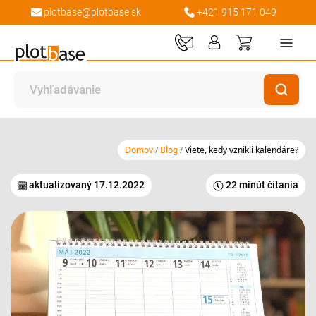
plotbase@plotbase.sk
+421 915 171 049
Môj košík
Domov
Blog
Viete, kedy vznikli kalendáre?
aktualizovaný
17.12.2022
22 minút čítania