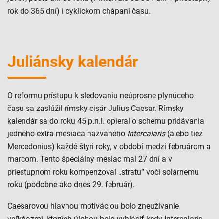
rok do 365 dní) i cyklickom chápaní času.
Juliánsky kalendár
O reformu prístupu k sledovaniu neúprosne plynúceho
času sa zaslúžil rímsky cisár Julius Caesar. Rímsky
kalendár sa do roku 45 p.n.l. opieral o schému pridávania
jedného extra mesiaca nazvaného
Intercalaris
(alebo tiež
Mercedonius) každé štyri roky, v období medzi februárom a
marcom. Tento špeciálny mesiac mal 27 dní a v
priestupnom roku kompenzoval „stratu“ voči solárnemu
roku (podobne ako dnes 29. február).
Caesarovou hlavnou motiváciou bolo zneužívanie
veľkňazmi, ktorých úlohou bolo vyhlásiť kedy Intercalaris