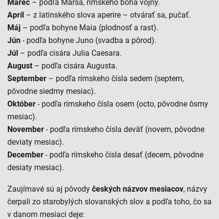
Marec
– podľa Marsa, rímskeho boha vojny.
Apríl
– z latinského slova aperire – otvárať sa, pučať.
Máj
– podľa bohyne Maia (plodnosť a rast).
Jún
- podľa bohyne Juno (svadba a pôrod).
Júl
– podľa cisára Julia Caesara.
August
– podľa cisára Augusta.
September
– podľa rímskeho čísla sedem (septem,
pôvodne siedmy mesiac).
Október
- podľa rímskeho čísla osem (octo, pôvodne ôsmy
mesiac).
November
- podľa rímskeho čísla deväť (novem, pôvodne
deviaty mesiac).
December
- podľa rímskeho čísla desať (decem, pôvodne
desiaty mesiac).
Zaujímavé sú aj pôvody
českých názvov mesiacov
, názvy
čerpali zo starobylých slovanských slov a podľa toho, čo sa
v danom mesiaci deje: