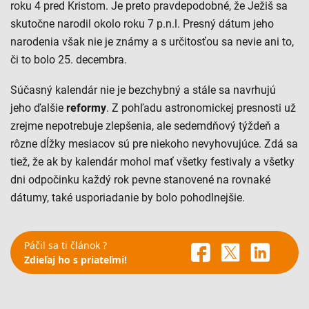
roku 4 pred Kristom. Je preto pravdepodobné, že Ježiš sa
skutočne narodil okolo roku 7 p.n.l. Presný dátum jeho
narodenia však nie je známy a s určitosťou sa nevie ani to,
či to bolo 25. decembra.
Súčasný kalendár nie je bezchybný a stále sa navrhujú
jeho ďalšie
reformy
. Z pohľadu astronomickej presnosti už
zrejme nepotrebuje zlepšenia, ale sedemdňový týždeň a
rôzne dĺžky mesiacov sú pre niekoho nevyhovujúce. Zdá sa
tiež, že ak by kalendár mohol mať všetky festivaly a všetky
dni odpočinku každý rok pevne stanovené na rovnaké
dátumy, také usporiadanie by bolo pohodlnejšie.
Páčil sa ti článok ?
Zdieľaj ho s priateľmi!