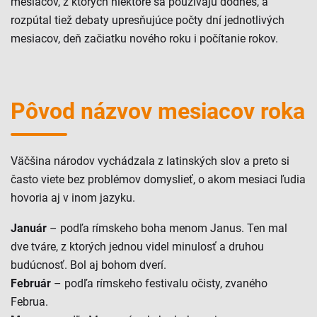
mesiacov, z ktorých niektoré sa používajú dodnes, a
rozpútal tiež debaty upresňujúce počty dní jednotlivých
mesiacov, deň začiatku nového roku i počítanie rokov.
Pôvod názvov mesiacov roka
Väčšina národov vychádzala z latinských slov a preto si
často viete bez problémov domyslieť, o akom mesiaci ľudia
hovoria aj v inom jazyku.
Január
– podľa rímskeho boha menom Janus. Ten mal
dve tváre, z ktorých jednou videl minulosť a druhou
budúcnosť. Bol aj bohom dverí.
Február
– podľa rímskeho festivalu očisty, zvaného
Februa.