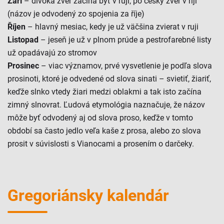
Září
– divoká zver začína byť v ruji, po česky zvěř v říji
(názov je odvodený zo spojenia za říje)
Říjen
– hlavný mesiac, kedy je už väčšina zvierat v ruji
Listopad
– jeseň je už v plnom prúde a pestrofarebné listy
už opadávajú zo stromov
Prosinec
– viac významov, prvé vysvetlenie je podľa slova
prosinoti, ktoré je odvedené od slova sinati – svietiť, žiariť,
keďže slnko vtedy žiari medzi oblakmi a tak isto začína
zimný slnovrat. Ľudová etymológia naznačuje, že názov
môže byť odvodený aj od slova proso, keďže v tomto
období sa často jedlo veľa kaše z prosa, alebo zo slova
prosit v súvislosti s Vianocami a prosením o darčeky.
Gregoriánsky kalendár