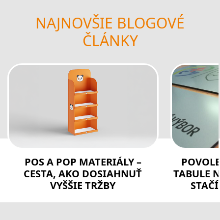
NAJNOVŠIE BLOGOVÉ
ČLÁNKY
POS A POP MATERIÁLY –
POVOLE
CESTA, AKO DOSIAHNUŤ
TABULE N
VYŠŠIE TRŽBY
STAČÍ