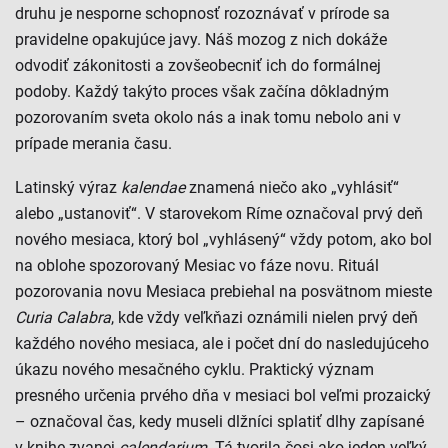
druhu je nesporne schopnosť rozoznávať v prírode sa
pravidelne opakujúce javy. Náš mozog z nich dokáže
odvodiť zákonitosti a zovšeobecniť ich do formálnej
podoby. Každý takýto proces však začína dôkladným
pozorovaním sveta okolo nás a inak tomu nebolo ani v
prípade merania času.
Latinský výraz
kalendae
znamená niečo ako „vyhlásiť“
alebo „ustanoviť“. V starovekom Ríme označoval prvý deň
nového mesiaca, ktorý bol „vyhlásený“ vždy potom, ako bol
na oblohe spozorovaný Mesiac vo fáze novu. Rituál
pozorovania novu Mesiaca prebiehal na posvätnom mieste
Curia
Calabra
, kde vždy veľkňazi oznámili nielen prvý deň
každého nového mesiaca, ale i počet dní do nasledujúceho
úkazu nového mesačného cyklu. Praktický význam
presného určenia prvého dňa v mesiaci bol veľmi prozaický
– označoval čas, kedy museli dlžníci splatiť dlhy zapísané
v knihe zvanej
calendarium
. Tá tvorila čosi ako jeden veľký