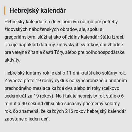
Hebrejský kalendár
Hebrejský kalendár sa dnes používa najmä pre potreby
židovských náboženských obradov, ale, spolu s
gregoriánskym, slúži aj ako oficiálny kalendár štátu Izrael.
Určuje napríklad dátumy židovských sviatkov, dni vhodné
pre verejné čítanie častí Tóry, alebo pre poľnohospodárske
aktivity.
Hebrejský lunárny rok je asi o 11 dní kratší ako solárny rok.
Zavádza preto 19-ročný cyklus na synchronizáciu pridaním
prechodného mesiaca každé dva alebo tri roky (celkovo
sedemkrát za 19 rokov). No i tak je hebrejský rok stále o 6
minút a 40 sekúnd dlhší ako súčasný priemerný solárny
rok, čo znamená, že každých 216 rokov hebrejský kalendár
zaostane o jeden deň.