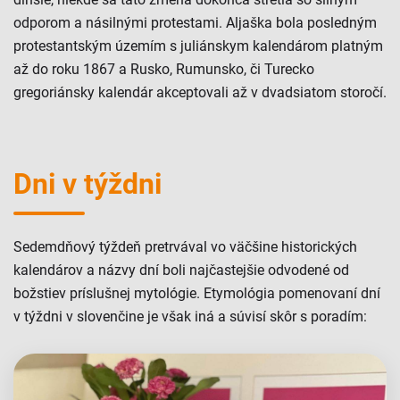
odporom a násilnými protestami. Aljaška bola posledným
protestantským územím s juliánskym kalendárom platným
až do roku 1867 a Rusko, Rumunsko, či Turecko
gregoriánsky kalendár akceptovali až v dvadsiatom storočí.
Dni v týždni
Sedemdňový týždeň pretrvával vo väčšine historických
kalendárov a názvy dní boli najčastejšie odvodené od
božstiev príslušnej mytológie. Etymológia pomenovaní dní
v týždni v slovenčine je však iná a súvisí skôr s poradím: