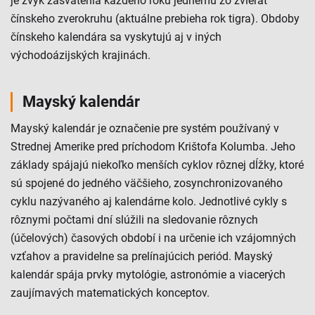
je zvyk zasvätenia každého roku jednému zo zvierat
čínskeho zverokruhu (aktuálne prebieha rok tigra). Obdoby
čínskeho kalendára sa vyskytujú aj v iných
východoázijských krajinách.
Mayský kalendár
Mayský kalendár je označenie pre systém používaný v
Strednej Amerike pred príchodom Krištofa Kolumba. Jeho
základy spájajú niekoľko menších cyklov rôznej dĺžky, ktoré
sú spojené do jedného väčšieho, zosynchronizovaného
cyklu nazývaného aj kalendárne kolo. Jednotlivé cykly s
rôznymi počtami dní slúžili na sledovanie rôznych
(účelových) časových období i na určenie ich vzájomných
vzťahov a pravidelne sa prelínajúcich periód. Mayský
kalendár spája prvky mytológie, astronómie a viacerých
zaujímavých matematických konceptov.