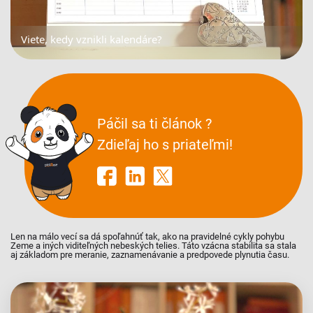
Viete, kedy vznikli kalendáre?
Páčil sa ti článok ?
Zdieľaj ho s priateľmi!
Len na málo vecí sa dá spoľahnúť tak, ako na pravidelné cykly pohybu
Zeme a iných viditeľných nebeských telies. Táto vzácna stabilita sa stala
aj základom pre meranie, zaznamenávanie a predpovede plynutia času.