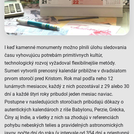
I keď kamenné monumenty možno plnili úlohu sledovania
času vyhovujúcu potrebám primitívnych kultúr,
technologický rozvoj vyžadoval flexibilnejšie metódy.
Sumeri vytvorili prenosný kalendár približne v dvadsiatom
prvom storočí pred Kristom. Rok mal podľa neho 12
lunárnych mesiacov, každý z nich pozostával z 29 alebo 30
dní a každé štyri roky pribudol jeden mesiac naviac.
Postupne v nasledujúcich storočiach pribúdajú dôkazy o
autentických kalendároch z ríše Babylonu, Perzie, Grécka,
Číny aj Indie, a všetky z nich sa zhodujú v referenciách
pohybu nebeských telies a pravidelných astronomických
javov, počte dní do roka (v intervale od 354 dní + priestupný