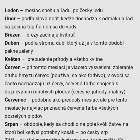
Leden
– mesiac snehu a ľadu, po česky ledu
Únor
– podľa slova nořit, keďže dochádza k odmäku a ľad
sa začína topiť a noří sa do vody
Březen
– brezy začínajú kvitnúť
Duben
– podľa stromu dub, ktorý už je v tomto období
pekne zelený
Květen
– prebudenie prírody a všetko kvitne
Červen
– pri tomto mesiaci je viacero vysvetlení: zbieranie
druhu hmyzu červec (používal sa ako farbivo), v ovocí sa
často nachádzajú už červy, červená farba spojená s
dozrievaním mnohých plodov (čerešne, jahody, maliny)
Červenec
– podobne ako predošlý mesiac, ale pre tento
mesiac je najviac príznačná červená farba všetkých
dozretých plodov
Srpen
– obdobie, kedy sa chodilo na pole kvôli žatve, na
ktorú bol kedysi potrebný kosák – po česky srp