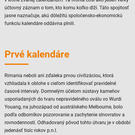
účtovný záznam o tom, kto komu koľko dlží. Táto spojitosť
jasne naznačuje, akú dôležitú spoločensko-ekonomickú
funkciu kalendáre oddávna plnili.
Prvé kalendáre
Rimania neboli ani zďaleka prvou civilizáciou, ktorá
vzhliadala k oblohe s cieľom identifikovať pravidelné
časové intervaly. Domnelým účelom sústavy kameňov
usporiadaných do tvaru nepravidelného oválu vo Wurdi
Youang, na juhozápad od austrálskeho Melbourne, bolo
podľa odborníkov pozorovanie a zachytenie slnovratov a
rovnodenností. Odhadovaný pôvod tohto útvaru je v období
jedenásť tisíc rokov p.n.l.