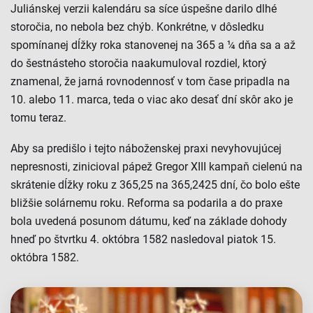
Juliánskej verzii kalendáru sa síce úspešne darilo dlhé
storočia, no nebola bez chýb. Konkrétne, v dôsledku
spomínanej dĺžky roka stanovenej na 365 a ¼ dňa sa a až
do šestnásteho storočia naakumuloval rozdiel, ktorý
znamenal, že jarná rovnodennosť v tom čase pripadla na
10. alebo 11. marca, teda o viac ako desať dní skôr ako je
tomu teraz.
Aby sa predišlo i tejto náboženskej praxi nevyhovujúcej
nepresnosti, zinicioval pápež Gregor XIII kampaň cielenú na
skrátenie dĺžky roku z 365,25 na 365,2425 dní, čo bolo ešte
bližšie solárnemu roku. Reforma sa podarila a do praxe
bola uvedená posunom dátumu, keď na základe dohody
hneď po štvrtku 4. októbra 1582 nasledoval piatok 15.
októbra 1582.