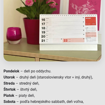
Pondelok
– deň po oddychu.
Utorok
– druhý deň (starosloviensky vtor = iný, druhý),
Streda
– stredný deň,
Štvrtok
– štvrtý deň,
Piatok
– piaty deň,
Sobota
– podľa hebrejského sabbath, deň voľna,