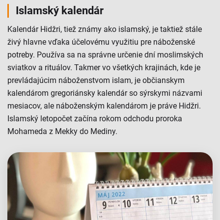
Islamský kalendár
Kalendár Hidžri, tiež známy ako islamský, je taktiež stále
živý hlavne vďaka účelovému využitiu pre náboženské
potreby. Používa sa na správne určenie dní moslimských
sviatkov a rituálov. Takmer vo všetkých krajinách, kde je
prevládajúcim náboženstvom islam, je občianskym
kalendárom gregoriánsky kalendár so sýrskymi názvami
mesiacov, ale náboženským kalendárom je práve Hidžri.
Islamský letopočet začína rokom odchodu proroka
Mohameda z Mekky do Mediny.