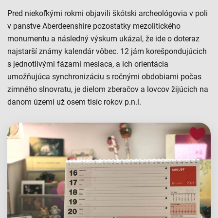
Pred niekoľkými rokmi objavili škótski archeológovia v poli
v panstve Aberdeenshire pozostatky mezolitického
monumentu a následný výskum ukázal, že ide o doteraz
najstarší známy kalendár vôbec. 12 jám korešpondujúcich
s jednotlivými fázami mesiaca, a ich orientácia
umožňujúca synchronizáciu s ročnými obdobiami počas
zimného slnovratu, je dielom zberačov a lovcov žijúcich na
danom území už osem tisíc rokov p.n.l.