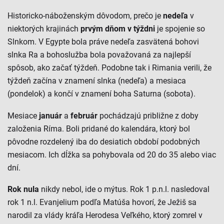
Historicko-náboženským dôvodom, prečo je
nedeľa
v
niektorých krajinách
prvým dňom v týždni
je spojenie so
Slnkom. V Egypte bola práve nedeľa zasvätená bohovi
slnka Ra a bohoslužba bola považovaná za najlepší
spôsob, ako začať týždeň. Podobne tak i Rimania verili, že
týždeň začína v znamení slnka (nedeľa) a mesiaca
(pondelok) a končí v znamení boha Saturna (sobota).
Mesiace
január
a
február
pochádzajú približne z doby
založenia Ríma. Boli pridané do kalendára, ktorý bol
pôvodne rozdelený iba do desiatich období podobných
mesiacom. Ich dĺžka sa pohybovala od 20 do 35 alebo viac
dní.
Rok nula
nikdy nebol, ide o mýtus. Rok 1 p.n.l. nasledoval
rok 1 n.l. Evanjelium podľa Matúša hovorí, že Ježiš sa
narodil za vlády kráľa Herodesa Veľkého, ktorý zomrel v