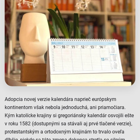
Adopcia novej verzie kalendára naprieč európskym
kontinentom však nebola jednoduchá, ani priamočiara.
Kým katolícke krajiny si gregoriánsky kalendár osvojili ešte
v roku 1582 (dostupnými sa stávali aj prvé tlačené verzie),
protestantským a ortodoxným krajinám to trvalo oveľa
dlhšie, niekde sa táto zmena dokonca stretla so silným