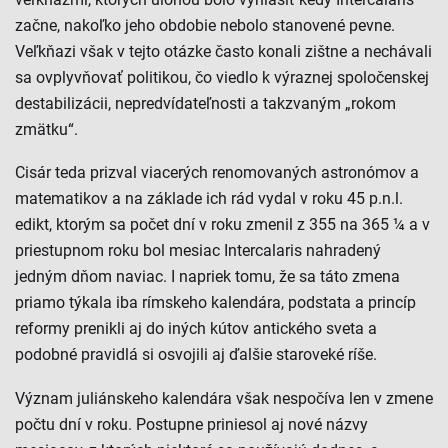
začne, nakoľko jeho obdobie nebolo stanovené pevne.
Veľkňazi však v tejto otázke často konali zištne a nechávali
sa ovplyvňovať politikou, čo viedlo k výraznej spoločenskej
destabilizácii, nepredvídateľnosti a takzvaným „rokom
zmätku“.
Cisár teda prizval viacerých renomovaných astronómov a
matematikov a na základe ich rád vydal v roku 45 p.n.l.
edikt, ktorým sa počet dní v roku zmenil z 355 na 365 ¼ a v
priestupnom roku bol mesiac Intercalaris nahradený
jedným dňom naviac. I napriek tomu, že sa táto zmena
priamo týkala iba rímskeho kalendára, podstata a princíp
reformy prenikli aj do iných kútov antického sveta a
podobné pravidlá si osvojili aj ďalšie staroveké ríše.
Význam juliánskeho kalendára však nespočíva len v zmene
počtu dní v roku. Postupne priniesol aj nové názvy