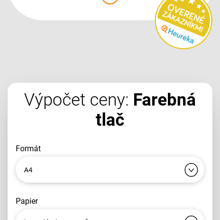
Výpočet ceny:
Farebná
tlač
formát
A4
papier