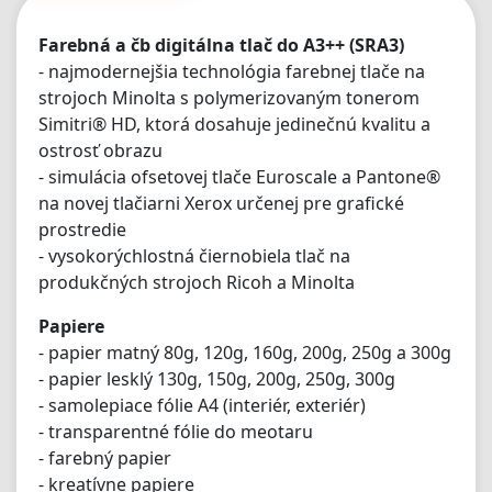
Farebná a čb digitálna tlač do A3++ (SRA3)
- najmodernejšia technológia farebnej tlače na
strojoch Minolta s polymerizovaným tonerom
Simitri® HD, ktorá dosahuje jedinečnú kvalitu a
ostrosť obrazu
- simulácia ofsetovej tlače Euroscale a Pantone®
na novej tlačiarni Xerox určenej pre grafické
prostredie
- vysokorýchlostná čiernobiela tlač na
produkčných strojoch Ricoh a Minolta
Papiere
- papier matný 80g, 120g, 160g, 200g, 250g a 300g
- papier lesklý 130g, 150g, 200g, 250g, 300g
- samolepiace fólie A4 (interiér, exteriér)
- transparentné fólie do meotaru
- farebný papier
- kreatívne papiere