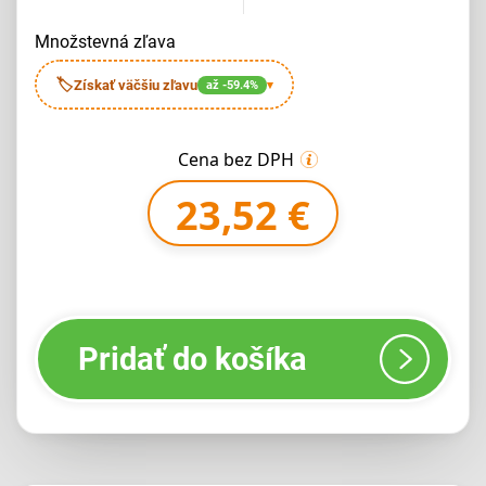
množstevná zľava
🏷
Získať väčšiu zľavu
až -59.4%
▾
Cena bez DPH
23,52 €
Pridať do košíka