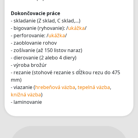
Dokončovacie práce
- skladanie (Z sklad, C sklad,...)
- bigovanie (ryhovanie): /
ukážka
/
- perforovanie: /
ukážka
/
- zaoblovanie rohov
- zošívanie (až 150 listov naraz)
- dierovanie (2 alebo 4 diery)
- výroba brožúr
- rezanie (stohové rezanie s dĺžkou rezu do 475
mm)
- viazanie (
hrebeňová väzba
,
tepelná väzba
,
knižná väzba
)
- laminovanie