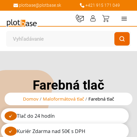
plotbase@plotbase.sk
+421 915 171 049
Môj košík
Preskočiť
Preskočiť
na
na
koniec
začiatok
galérie
galérie
Farebná tlač
obrázkov
obrázkov
Domov
Maloformátová tlač
Farebná tlač
tlač do 24 hodín
kuriér Zdarma nad 50€ s DPH