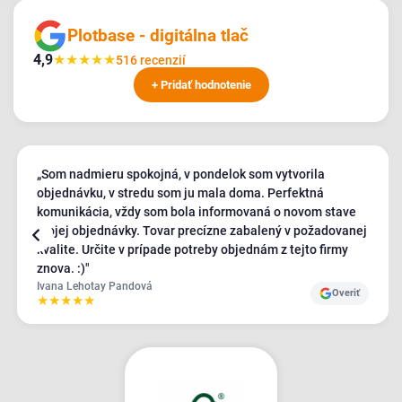
Plotbase - digitálna tlač
4,9
★
★
★
★
★
516 recenzií
+ Pridať hodnotenie
„Som nadmieru spokojná, v pondelok som vytvorila
objednávku, v stredu som ju mala doma. Perfektná
komunikácia, vždy som bola informovaná o novom stave
mojej objednávky. Tovar precízne zabalený v požadovanej
kvalite. Určite v prípade potreby objednám z tejto firmy
znova. :)"
Ivana Lehotay Pandová
Overiť
★
★
★
★
★