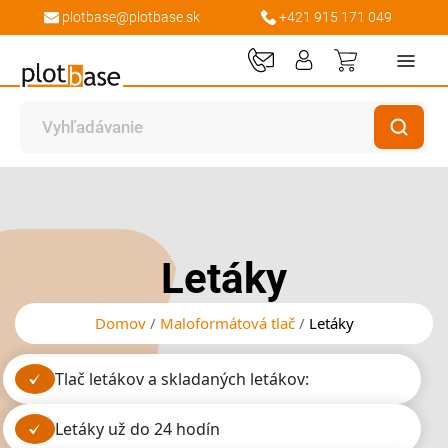
plotbase@plotbase.sk
+421 915 171 049
Môj košík
Preskočiť
Preskočiť
na
na
koniec
začiatok
galérie
galérie
Letáky
obrázkov
obrázkov
Domov
Maloformátová tlač
Letáky
Tlač letákov a skladaných letákov:
letáky už do 24 hodín