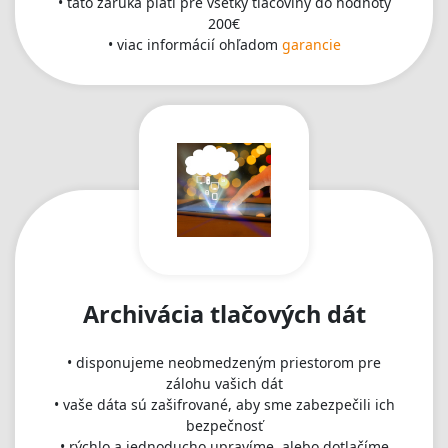
• táto záruka platí pre všetky tlačoviny do hodnoty
200€
• viac informácií ohľadom
garancie
Archivácia tlačových dát
• disponujeme neobmedzeným priestorom pre
zálohu vašich dát
• vaše dáta sú zašifrované, aby sme zabezpečili ich
bezpečnosť
• rýchlo a jednoducho upravíme, alebo dotlačíme