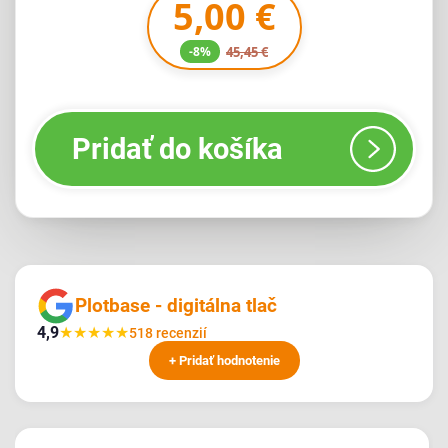
5,00 €
-8%
45,45 €
Pridať do košíka
Plotbase - digitálna tlač
4,9
★
★
★
★
★
518 recenzií
+ Pridať hodnotenie