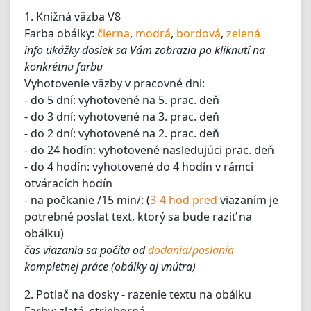
1. Knižná väzba V8
Farba obálky:
čierna
,
modrá
,
bordová
,
zelená
info ukážky dosiek sa Vám zobrazia po kliknutí na
konkrétnu farbu
Vyhotovenie väzby v pracovné dni:
- do 5 dní: vyhotovené na 5. prac. deň
- do 3 dní: vyhotovené na 3. prac. deň
- do 2 dní: vyhotovené na 2. prac. deň
- do 24 hodín: vyhotovené nasledujúci prac. deň
- do 4 hodín: vyhotovené do 4 hodín v rámci
otváracích hodín
- na počkanie /15 min/: (
3-4 hod pred
viazaním je
potrebné poslat text, ktorý sa bude raziť na
obálku)
čas viazania sa počíta od
dodania/poslania
kompletnej práce (obálky aj vnútra)
2. Potlač na dosky - razenie textu na obálku