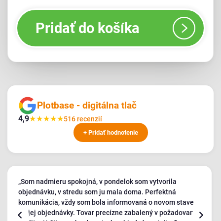
Pridať do košíka
Plotbase - digitálna tlač
4,9
★
★
★
★
★
516 recenzií
+ Pridať hodnotenie
„Som nadmieru spokojná, v pondelok som vytvorila
objednávku, v stredu som ju mala doma. Perfektná
komunikácia, vždy som bola informovaná o novom stave
mojej objednávky. Tovar precízne zabalený v požadovanej