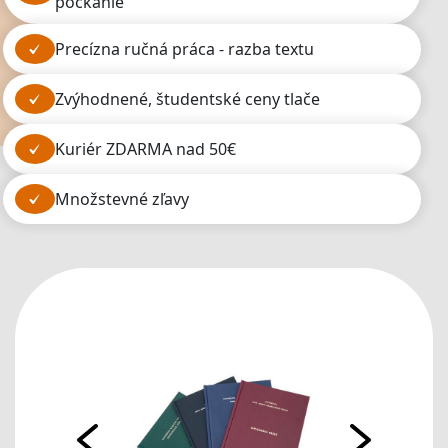
počkanie
precízna ručná práca - razba textu
zvýhodnené, študentské ceny tlače
kuriér ZDARMA nad 50€
množstevné zľavy