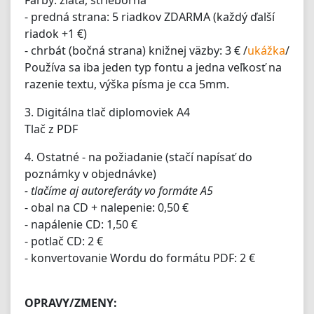
Farby: zlatá, strieborná
- predná strana: 5 riadkov ZDARMA (každý ďalší
riadok +1 €)
- chrbát (bočná strana) knižnej väzby: 3 € /
ukážka
/
Používa sa iba jeden typ fontu a jedna veľkosť na
razenie textu, výška písma je cca 5mm.
3. Digitálna tlač diplomoviek A4
Tlač z PDF
4. Ostatné - na požiadanie (stačí napísať do
poznámky v objednávke)
- tlačíme aj autoreferáty vo formáte A5
- obal na CD + nalepenie: 0,50 €
- napálenie CD: 1,50 €
- potlač CD: 2 €
- konvertovanie Wordu do formátu PDF: 2 €
OPRAVY/ZMENY: