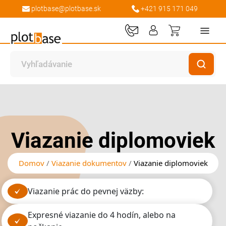
plotbase@plotbase.sk
+421 915 171 049
Môj košík
Preskočiť
Preskočiť
na
na
koniec
začiatok
galérie
galérie
Viazanie diplomoviek
obrázkov
obrázkov
Domov
Viazanie dokumentov
Viazanie diplomoviek
Viazanie prác do pevnej väzby:
expresné viazanie do 4 hodín, alebo na