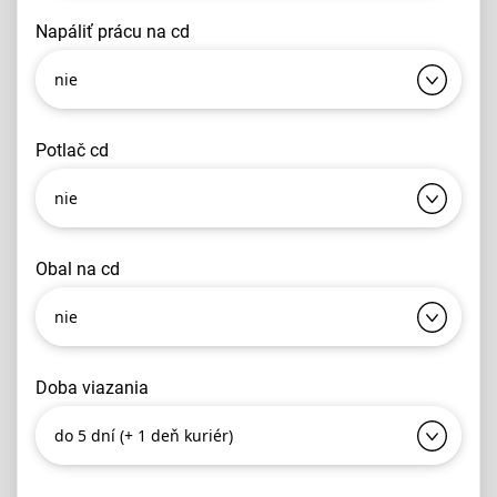
napáliť prácu na cd
nie
potlač cd
nie
obal na cd
nie
doba viazania
do 5 dní (+ 1 deň kuriér)