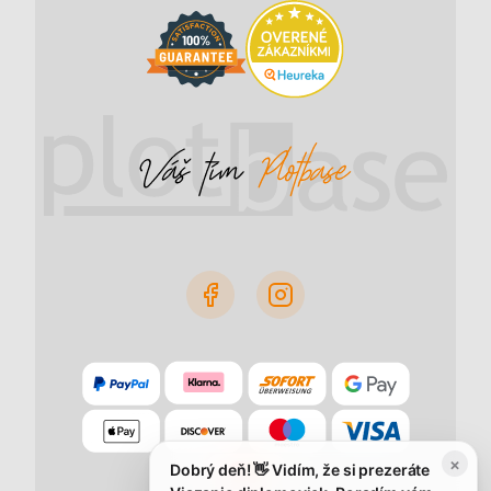
×
Dobrý deň! 👋 Vidím, že si prezeráte