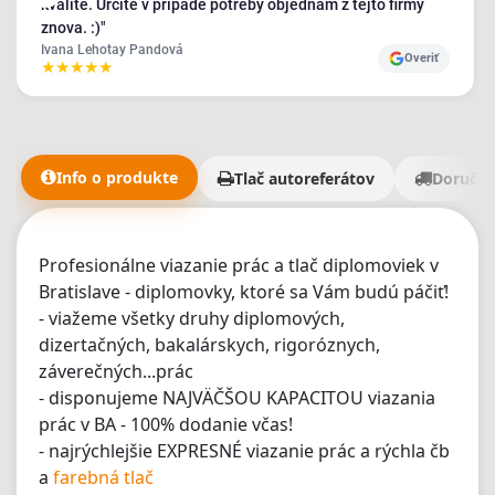
kvalite. Určite v prípade potreby objednám z tejto firmy
znova. :)"
Ivana Lehotay Pandová
Overiť
★
★
★
★
★
Info o produkte
Tlač autoreferátov
Doručen
Profesionálne viazanie prác a tlač diplomoviek v
Bratislave - diplomovky, ktoré sa Vám budú páčiť!
- viažeme všetky druhy diplomových,
dizertačných, bakalárskych, rigoróznych,
záverečných...prác
- disponujeme NAJVÄČŠOU KAPACITOU viazania
prác v BA - 100% dodanie včas!
- najrýchlejšie EXPRESNÉ viazanie prác a rýchla čb
a
farebná tlač