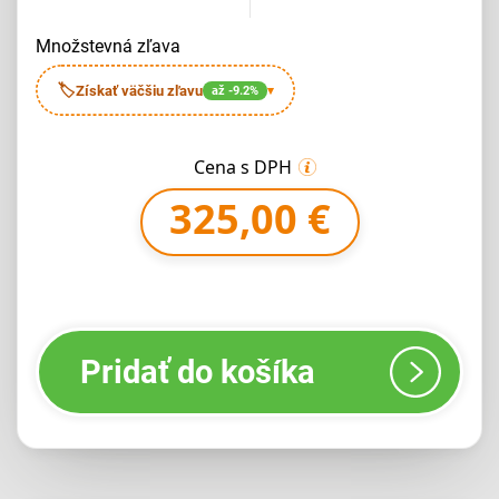
množstevná zľava
🏷
Získať väčšiu zľavu
až -9.2%
▾
Cena s DPH
325,00 €
Pridať do košíka