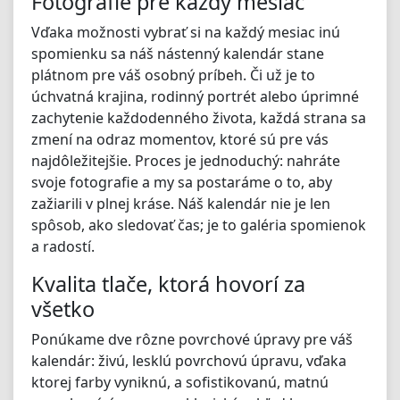
Fotografie pre každý mesiac
Vďaka možnosti vybrať si na každý mesiac inú
spomienku sa náš nástenný kalendár stane
plátnom pre váš osobný príbeh. Či už je to
úchvatná krajina, rodinný portrét alebo úprimné
zachytenie každodenného života, každá strana sa
zmení na odraz momentov, ktoré sú pre vás
najdôležitejšie. Proces je jednoduchý: nahráte
svoje fotografie a my sa postaráme o to, aby
zažiarili v plnej kráse. Náš kalendár nie je len
spôsob, ako sledovať čas; je to galéria spomienok
a radostí.
Kvalita tlače, ktorá hovorí za
všetko
Ponúkame dve rôzne povrchové úpravy pre váš
kalendár: živú, lesklú povrchovú úpravu, vďaka
ktorej farby vyniknú, a sofistikovanú, matnú