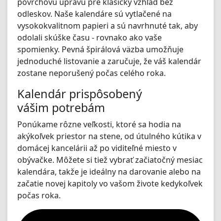
povrchovú úpravu pre klasický vzhľad bez
odleskov. Naše kalendáre sú vytlačené na
vysokokvalitnom papieri a sú navrhnuté tak, aby
odolali skúške času - rovnako ako vaše
spomienky. Pevná špirálová väzba umožňuje
jednoduché listovanie a zaručuje, že váš kalendár
zostane neporušený počas celého roka.
Kalendár prispôsobený
vášim potrebám
Ponúkame rôzne veľkosti, ktoré sa hodia na
akýkoľvek priestor na stene, od útulného kútika v
domácej kancelárii až po viditeľné miesto v
obývačke. Môžete si tiež vybrať začiatočný mesiac
kalendára, takže je ideálny na darovanie alebo na
začatie novej kapitoly vo vašom živote kedykoľvek
počas roka.