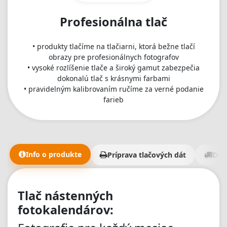
Profesionálna tlač
• produkty tlačíme na tlačiarni, ktorá bežne tlačí
obrazy pre profesionálnych fotografov
• vysoké rozlíšenie tlače a široký gamut zabezpečia
dokonalú tlač s krásnymi farbami
• pravidelným kalibrovaním ručíme za verné podanie
farieb
Info o produkte
Príprava tlačových dát
Dor
Tlač nástenných
fotokalendárov: