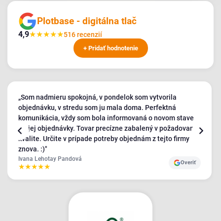
Plotbase - digitálna tlač
4,9
★
★
★
★
★
516 recenzií
+ Pridať hodnotenie
„Som nadmieru spokojná, v pondelok som vytvorila
objednávku, v stredu som ju mala doma. Perfektná
komunikácia, vždy som bola informovaná o novom stave
mojej objednávky. Tovar precízne zabalený v požadovanej
kvalite. Určite v prípade potreby objednám z tejto firmy
znova. :)"
Ivana Lehotay Pandová
Overiť
★
★
★
★
★