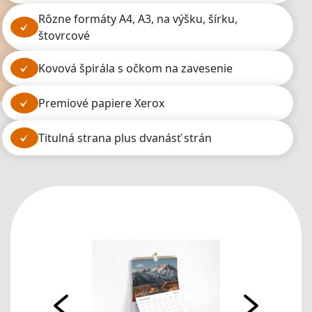
rôzne formáty A4, A3, na výšku, šírku,
štovrcové
kovová špirála s očkom na zavesenie
premiové papiere Xerox
titulná strana plus dvanásť strán