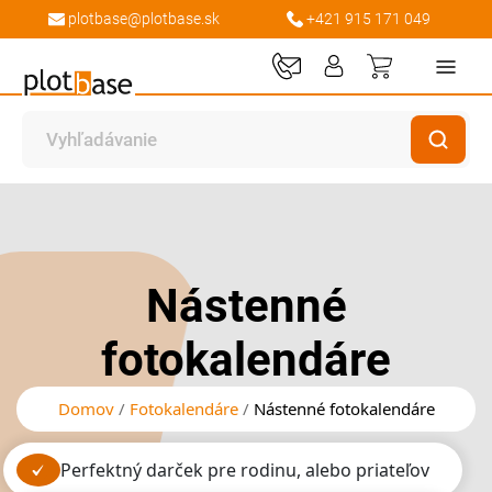
plotbase@plotbase.sk
+421 915 171 049
Môj košík
Preskočiť
Preskočiť
na
na
koniec
začiatok
galérie
galérie
Nástenné
obrázkov
obrázkov
fotokalendáre
Domov
Fotokalendáre
Nástenné fotokalendáre
perfektný darček pre rodinu, alebo priateľov