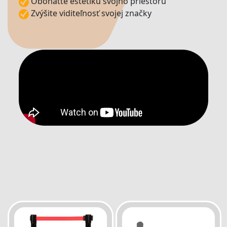
Obohaťte estetiku svojho priestoru
Zvýšite viditeľnosť svojej značky