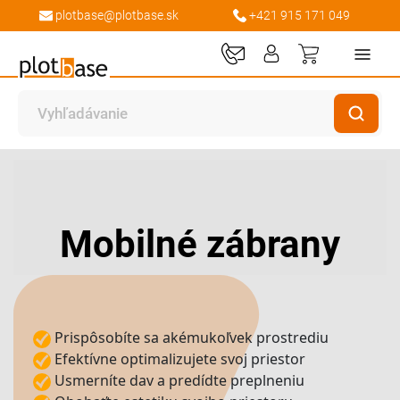
plotbase@plotbase.sk
+421 915 171 049
Môj košík
Mobilné zábrany
Prispôsobíte sa akémukoľvek prostrediu
Efektívne optimalizujete svoj priestor
Usmerníte dav a predídte preplneniu