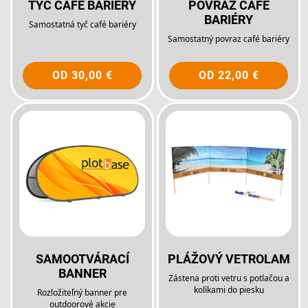
TYČ CAFÉ BARIÉRY
POVRAZ CAFÉ
BARIÉRY
Samostatná tyč café bariéry
Samostatný povraz café bariéry
OD
30,00 €
OD
22,00 €
SAMOOTVÁRACÍ
PLÁŽOVÝ VETROLAM
BANNER
Zástena proti vetru s potlačou a
kolíkami do piesku
Rozložiteľný banner pre
outdoorové akcie