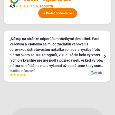
4,9
★
★
★
★
★
516 recenzií
+ Pridať hodnotenie
„Nákup na stránke odporúčam všetkými desiatimi. Pani
Veronika a Klaudika sa mi od začiatku venovali s
obrovskou ústretovosťou nakoľko som dala vyrábať foto
plátno skoro zo 100 fotografií, vizualizácia bola vytvorená
rýchlo a kvalitne presne podľa požiadaviek. Aj keď výroba
plátna sa oficiálne mala vykonať až po dátume kedy som
plátno potrebovala, kolektív bol veľmi ústretový a posúrili
Martina Németová
Overiť
★
★
★
★
★
a odoslali moju objednávku na moje požiadanie. Veľmi si
to vážim a cením. Samozrejme plátno prišlo veľmi
korektne zabalené a krásne. Kvalita je výborná a aj celý
výrobok zodpovedá náhľadu. Určite som tu nenakupovala
naposledy. A ešte raz Vám dievčatá veľmi pekne ďakujem,
hlavne pani Klaudii ktorá mi pomohla aby mi bolo
doručené plátno na čas. Teším sa na ďalšiu spoluprácu. ♥
Veľmi spokojná zákazníčka."