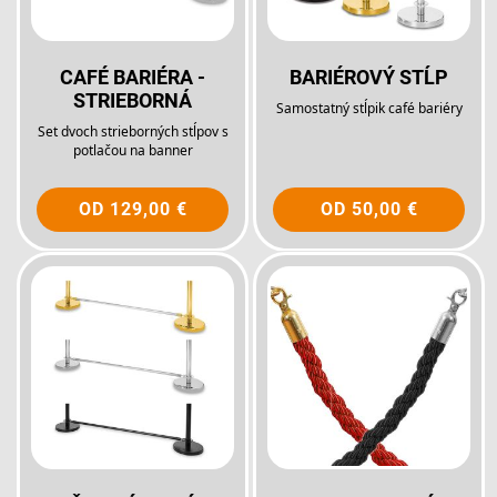
CAFÉ BARIÉRA -
BARIÉROVÝ STĹP
STRIEBORNÁ
Samostatný stĺpik café bariéry
Set dvoch strieborných stĺpov s
potlačou na banner
OD
129,00 €
OD
50,00 €