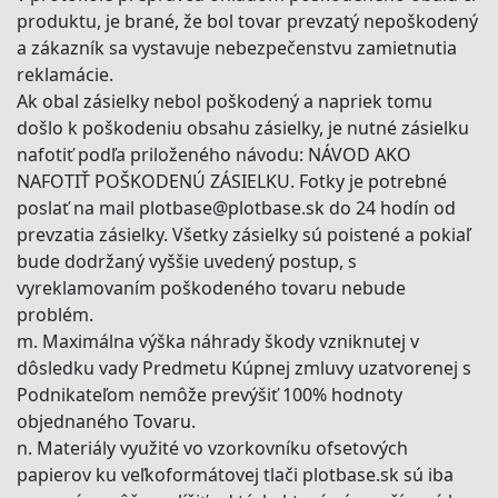
produktu, je brané, že bol tovar prevzatý nepoškodený
a zákazník sa vystavuje nebezpečenstvu zamietnutia
reklamácie.
Ak obal zásielky nebol poškodený a napriek tomu
došlo k poškodeniu obsahu zásielky, je nutné zásielku
nafotiť podľa priloženého návodu: NÁVOD AKO
NAFOTIŤ POŠKODENÚ ZÁSIELKU. Fotky je potrebné
poslať na mail plotbase@plotbase.sk do 24 hodín od
prevzatia zásielky. Všetky zásielky sú poistené a pokiaľ
bude dodržaný vyššie uvedený postup, s
vyreklamovaním poškodeného tovaru nebude
problém.
m. Maximálna výška náhrady škody vzniknutej v
dôsledku vady Predmetu Kúpnej zmluvy uzatvorenej s
Podnikateľom nemôže prevýšiť 100% hodnoty
objednaného Tovaru.
n. Materiály využité vo vzorkovníku ofsetových
papierov ku veľkoformátovej tlači plotbase.sk sú iba