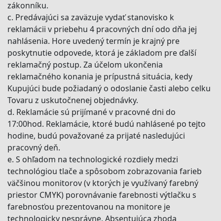
zákonníku.
c. Predávajúci sa zaväzuje vydať stanovisko k
reklamácii v priebehu 4 pracovných dní odo dňa jej
nahlásenia. Hore uvedený termín je krajný pre
poskytnutie odpovede, ktorá je základom pre ďalší
reklamačný postup. Za účelom ukončenia
reklamačného konania je prípustná situácia, kedy
Kupujúci bude požiadaný o odoslanie časti alebo celku
Tovaru z uskutočnenej objednávky.
d. Reklamácie sú prijímané v pracovné dni do
17:00hod. Reklamácie, ktoré budú nahlásené po tejto
hodine, budú považované za prijaté nasledujúci
pracovný deň.
e. S ohľadom na technologické rozdiely medzi
technológiou tlače a spôsobom zobrazovania farieb
väčšinou monitorov (v ktorých je využívaný farebný
priestor CMYK) porovnávanie farebnosti výtlačku s
farebnosťou prezentovanou na monitore je
technologicky nesprávne. Absentujúca zhoda