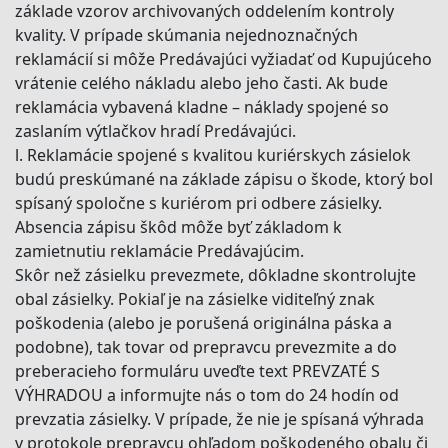
základe vzorov archivovaných oddelením kontroly
kvality. V prípade skúmania nejednoznačných
reklamácií si môže Predávajúci vyžiadať od Kupujúceho
vrátenie celého nákladu alebo jeho časti. Ak bude
reklamácia vybavená kladne – náklady spojené so
zaslaním výtlačkov hradí Predávajúci.
l. Reklamácie spojené s kvalitou kuriérskych zásielok
budú preskúmané na základe zápisu o škode, ktorý bol
spísaný spoločne s kuriérom pri odbere zásielky.
Absencia zápisu škôd môže byť základom k
zamietnutiu reklamácie Predávajúcim.
Skôr než zásielku prevezmete, dôkladne skontrolujte
obal zásielky. Pokiaľ je na zásielke viditeľný znak
poškodenia (alebo je porušená originálna páska a
podobne), tak tovar od prepravcu prevezmite a do
preberacieho formuláru uveďte text PREVZATÉ S
VÝHRADOU a informujte nás o tom do 24 hodín od
prevzatia zásielky. V prípade, že nie je spísaná výhrada
v protokole prepravcu ohľadom poškodeného obalu či