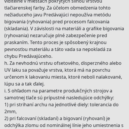
viditeľné v miestach pokrytých silnou vrstvou
tlačiarenskej farby. Za účelom obmedzenia tohto
nežiaduceho javu Predávajúci nepoužíva metódu
bigovania (ryhovania) pred procesom falcovania
(skladania). V závislosti na materiáli a grafike bigovania
(ryhovania) nezaručuje plné zabezpečenie pred
praskaním. Tento proces je spôsobený krajnou
pevnosťou materiálu a táto vada sa nepokladá za
chybu Predávajúceho.
h. Za nevhodnú vrstvu ofsetového, disperzného alebo
UV laku sa považuje vrstva, ktorá má na povrchu
určenom k lakovaniu miesta, ktoré neboli nalakované,
lúpu sa a tak ďalej.
i. S ohľadom na parametre produkčných strojov a
samotnej tlače sú prípustné nasledujúce odchýlky:
1) pri strihaní archu na jednotlivé diely: tolerancia do
2mm,
2) pri falcovaní (skladaní) a bigovaní (ryhovaní) je
odchýlka zlomu od nominálnej línie jeho umiestnenia s