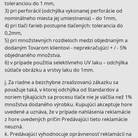
toleranciou do 1 mm,
3) pri perforácií (odchýlka vykonanej perforácie od
nominálneho miesta jej umiestnenia) – do 1mm,
4) pri tlači farieb postupne tlačených: tolerancia do
0,2mm,
5) pri množstevných rozdieloch medzi objednaným a
dodaným Tovarom klientovi - neprekračujúci + / - 5%
objednaného množstva.
6) v prípade použitia selektívneho UV laku – odchýlka
sútlače obrázku a vrstvy laku do 1mm.
j. Za riadne a bezchybne zrealizovanú zákazku sa
považuje taká, v ktorej odchýlka od štandardov a
noriem týkajúcich sa procesu tlače nie je väčšia než 1%
množstva dodaného výrobku. Kupujúci akceptuje hore
uvedené a uznáva, že v prípade nahlásenia reklamácie
z hore uvedených príčin Predávajúci tieto reklamácie
neuzná.
k. Predávajúci vyhodnocuje oprávnenosť reklamácií na