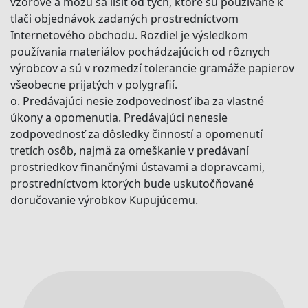
vzorové a môžu sa líšiť od tých, ktoré sú používané k
tlači objednávok zadaných prostredníctvom
Internetového obchodu. Rozdiel je výsledkom
používania materiálov pochádzajúcich od rôznych
výrobcov a sú v rozmedzí tolerancie gramáže papierov
všeobecne prijatých v polygrafií.
o. Predávajúci nesie zodpovednosť iba za vlastné
úkony a opomenutia. Predávajúci nenesie
zodpovednosť za dôsledky činností a opomenutí
tretích osôb, najmä za omeškanie v predávaní
prostriedkov finančnými ústavami a dopravcami,
prostredníctvom ktorých bude uskutočňované
doručovanie výrobkov Kupujúcemu.