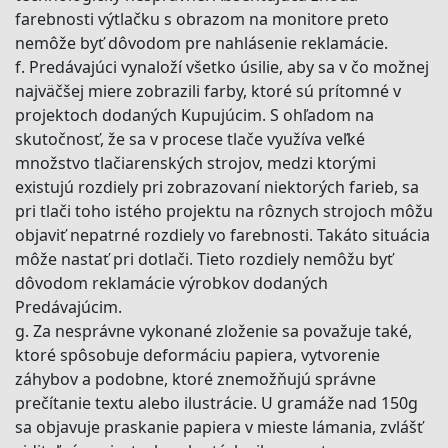
farebnosti výtlačku s obrazom na monitore preto
nemôže byť dôvodom pre nahlásenie reklamácie.
f. Predávajúci vynaloží všetko úsilie, aby sa v čo možnej
najväčšej miere zobrazili farby, ktoré sú prítomné v
projektoch dodaných Kupujúcim. S ohľadom na
skutočnosť, že sa v procese tlače využíva veľké
množstvo tlačiarenských strojov, medzi ktorými
existujú rozdiely pri zobrazovaní niektorých farieb, sa
pri tlači toho istého projektu na rôznych strojoch môžu
objaviť nepatrné rozdiely vo farebnosti. Takáto situácia
môže nastať pri dotlači. Tieto rozdiely nemôžu byť
dôvodom reklamácie výrobkov dodaných
Predávajúcim.
g. Za nesprávne vykonané zloženie sa považuje také,
ktoré spôsobuje deformáciu papiera, vytvorenie
záhybov a podobne, ktoré znemožňujú správne
prečítanie textu alebo ilustrácie. U gramáže nad 150g
sa objavuje praskanie papiera v mieste lámania, zvlášť