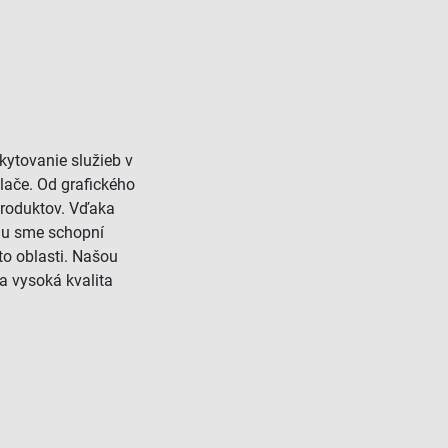
skytovanie služieb v
tlače. Od grafického
produktov. Vďaka
u sme schopní
to oblasti. Našou
 a vysoká kvalita