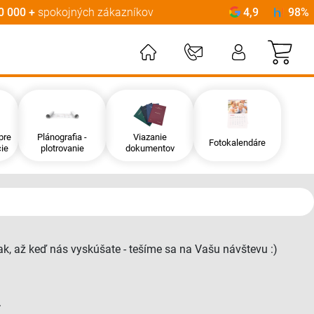
0 000 +
spokojných zákazníkov
4,9
98%
Môj
pre
Plánografia -
Viazanie
Fotokalendáre
ie
plotrovanie
dokumentov
ak, až keď nás vyskúšate - tešíme sa na Vašu návštevu :)
.