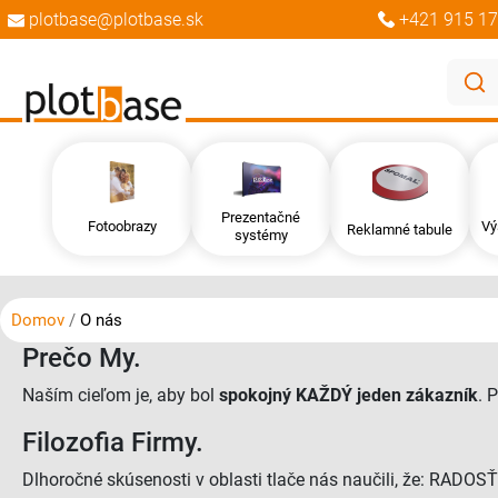
plotbase@plotbase.sk
+421 915 17
Prezentačné
Fotoobrazy
Vý
Reklamné tabule
systémy
Domov
O nás
Prečo My.
Naším cieľom je, aby bol
spokojný KAŽDÝ jeden zákazník
. 
Filozofia Firmy.
Dlhoročné skúsenosti v oblasti tlače nás naučili, že: R