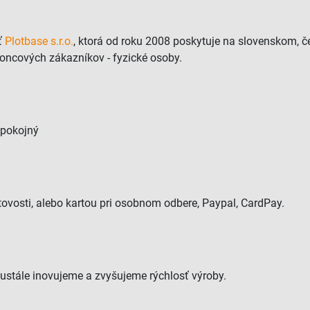
ť
Plotbase s.r.o.
, ktorá od roku 2008 poskytuje na slovenskom, č
koncových zákazníkov - fyzické osoby.
spokojný
ovosti, alebo kartou pri osobnom odbere, Paypal, CardPay.
eustále inovujeme a zvyšujeme rýchlosť výroby.