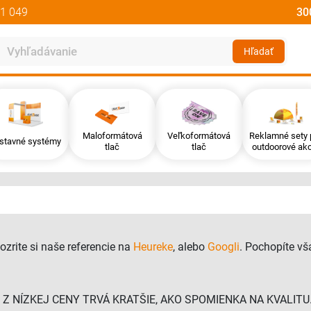
1 049
30
Hľadať
Maloformátová
Veľkoformátová
Reklamné sety 
stavné systémy
tlač
tlač
outdoorové akc
Pozrite si naše referencie na
Heureke
, alebo
Googli
. Pochopíte vš
ADOSŤ Z NÍZKEJ CENY TRVÁ KRATŠIE, AKO SPOMIENKA NA KVALITU