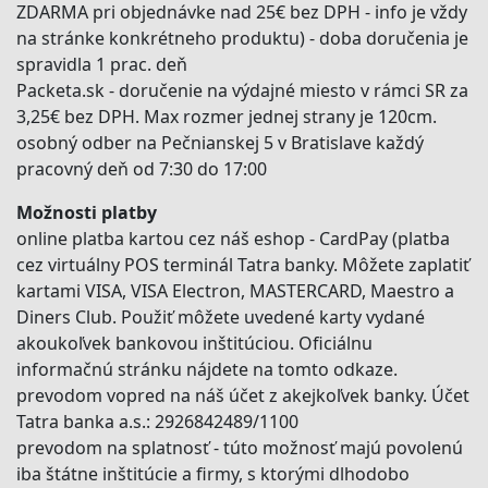
ZDARMA pri objednávke nad 25€ bez DPH - info je vždy
na stránke konkrétneho produktu) - doba doručenia je
spravidla 1 prac. deň
Packeta.sk - doručenie na výdajné miesto v rámci SR za
3,25€ bez DPH. Max rozmer jednej strany je 120cm.
osobný odber na Pečnianskej 5 v Bratislave každý
pracovný deň od 7:30 do 17:00
Možnosti platby
online platba kartou cez náš eshop - CardPay (platba
cez virtuálny POS terminál Tatra banky. Môžete zaplatiť
kartami VISA, VISA Electron, MASTERCARD, Maestro a
Diners Club. Použiť môžete uvedené karty vydané
akoukoľvek bankovou inštitúciou. Oficiálnu
informačnú stránku nájdete na tomto odkaze.
prevodom vopred na náš účet z akejkoľvek banky. Účet
Tatra banka a.s.: 2926842489/1100
prevodom na splatnosť - túto možnosť majú povolenú
iba štátne inštitúcie a firmy, s ktorými dlhodobo