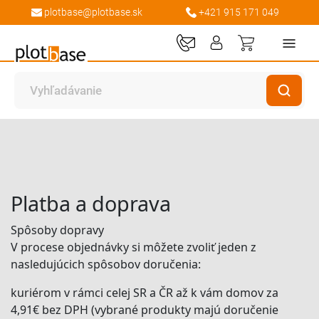
plotbase@plotbase.sk
+421 915 171 049
Môj košík
Domov
Platba a doprava
Platba a doprava
Spôsoby dopravy
V procese objednávky si môžete zvoliť jeden z
nasledujúcich spôsobov doručenia:
kuriérom v rámci celej SR a ČR až k vám domov za
4,91€ bez DPH (vybrané produkty majú doručenie