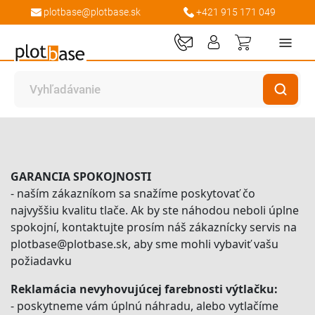
plotbase@plotbase.sk
+421 915 171 049
Môj košík
Domov
100% ZÁRUKA SPOKOJNOSTI
GARANCIA SPOKOJNOSTI
- naším zákazníkom sa snažíme poskytovať čo
najvyššiu kvalitu tlače. Ak by ste náhodou neboli úplne
spokojní, kontaktujte prosím náš zákaznícky servis na
plotbase@plotbase.sk, aby sme mohli vybaviť vašu
požiadavku
Reklamácia nevyhovujúcej farebnosti výtlačku:
- poskytneme vám úplnú náhradu, alebo vytlačíme