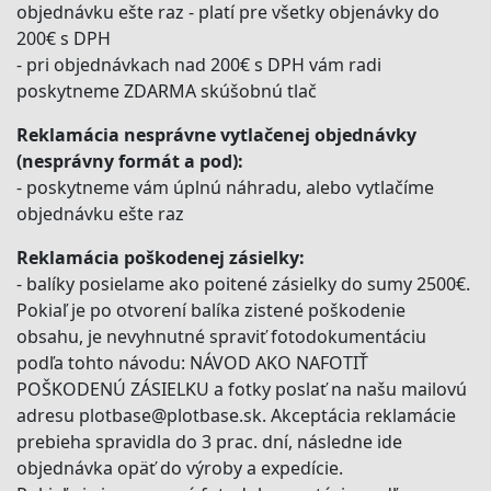
objednávku ešte raz - platí pre všetky objenávky do
200€ s DPH
- pri objednávkach nad 200€ s DPH vám radi
poskytneme ZDARMA skúšobnú tlač
Reklamácia nesprávne vytlačenej objednávky
(nesprávny formát a pod):
- poskytneme vám úplnú náhradu, alebo vytlačíme
objednávku ešte raz
Reklamácia poškodenej zásielky:
- balíky posielame ako poitené zásielky do sumy 2500€.
Pokiaľ je po otvorení balíka zistené poškodenie
obsahu, je nevyhnutné spraviť fotodokumentáciu
podľa tohto návodu: NÁVOD AKO NAFOTIŤ
POŠKODENÚ ZÁSIELKU a fotky poslať na našu mailovú
adresu plotbase@plotbase.sk. Akceptácia reklamácie
prebieha spravidla do 3 prac. dní, následne ide
objednávka opäť do výroby a expedície.