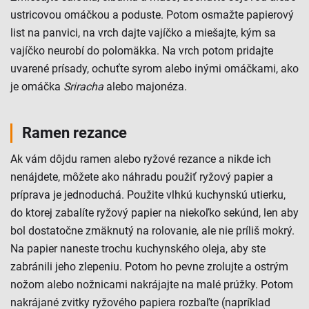
ustricovou omáčkou a poduste. Potom osmažte papierový
list na panvici, na vrch dajte vajíčko a miešajte, kým sa
vajíčko neurobí do polomäkka. Na vrch potom pridajte
uvarené prísady, ochuťte syrom alebo inými omáčkami, ako
je omáčka
Sriracha
alebo majonéza.
Ramen rezance
Ak vám dôjdu ramen alebo ryžové rezance a nikde ich
nenájdete, môžete ako náhradu použiť ryžový papier a
príprava je jednoduchá. Použite vlhkú kuchynskú utierku,
do ktorej zabalíte ryžový papier na niekoľko sekúnd, len aby
bol dostatočne zmäknutý na rolovanie, ale nie príliš mokrý.
Na papier naneste trochu kuchynského oleja, aby ste
zabránili jeho zlepeniu. Potom ho pevne zrolujte a ostrým
nožom alebo nožnicami nakrájajte na malé prúžky. Potom
nakrájané zvitky ryžového papiera rozbaľte (napríklad