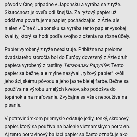
pôvod v Číne, prípadne v Japonsku a vyrába sa z ryže.
Skutočnosť je oveľa odlišnejšia. Za ryžový papier už
oddávna považujeme papier, pochádzajúci z Ázie, ale
nielen v Číne či Japonsku sa vyrába tento papier vysokej
kvality, ktorý sa hodí podľa svojho zloženia na rôzne účely.
Papier vyrobený z ryže neexistuje. Približne na prelome
dvadsiateho storočia bol do Európy dovezený z Ázie druh
papiera vyrobený z rastliny
Tetrapanax
Papyrifer
. Tento
papier sa bežne, ale mylne nazýval „ryžový papier“ kvôli
jeho ázijskému pôvodu a jeho jasne bielej farbe. Bežne sa
používa na výrobu umelých kvetov, ako podošva do
topánok a na maľovanie. Zvyčajne sa však nepoužíva na
písanie.
V potravinárskom priemysle existuje jedlý, tenký, škrobový
papier, ktorý sa používa na balenie vietnamských potravín.
Aj tento potravinový baliaci papier sa často označuje ako