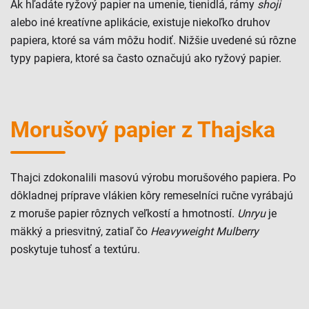
Ak hľadáte ryžový papier na umenie, tienidlá, rámy
shoji
alebo iné kreatívne aplikácie, existuje niekoľko druhov
papiera, ktoré sa vám môžu hodiť. Nižšie uvedené sú rôzne
typy papiera, ktoré sa často označujú ako ryžový papier.
Morušový papier z Thajska
Thajci zdokonalili masovú výrobu morušového papiera. Po
dôkladnej príprave vlákien kôry remeselníci ručne vyrábajú
z moruše papier rôznych veľkostí a hmotností.
Unryu
je
mäkký a priesvitný, zatiaľ čo
Heavyweight
Mulberry
poskytuje tuhosť a textúru.