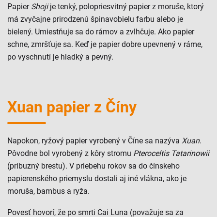
Papier
Shoji
je tenký, polopriesvitný papier z moruše, ktorý
má zvyčajne prirodzenú špinavobielu farbu alebo je
bielený. Umiestňuje sa do rámov a zvlhčuje. Ako papier
schne, zmršťuje sa. Keď je papier dobre upevnený v ráme,
po vyschnutí je hladký a pevný.
Xuan papier z Číny
Napokon, ryžový papier vyrobený v Číne sa nazýva
Xuan
.
Pôvodne bol vyrobený z kôry stromu
Pteroceltis
Tatarinowii
(príbuzný brestu). V priebehu rokov sa do čínskeho
papierenského priemyslu dostali aj iné vlákna, ako je
moruša, bambus a ryža.
Povesť hovorí, že po smrti Cai Luna (považuje sa za