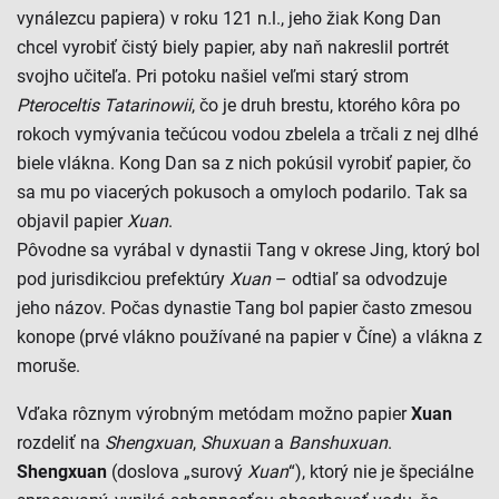
vynálezcu papiera) v roku 121 n.l., jeho žiak Kong Dan
chcel vyrobiť čistý biely papier, aby naň nakreslil portrét
svojho učiteľa. Pri potoku našiel veľmi starý strom
Pteroceltis
Tatarinowii
, čo je druh brestu, ktorého kôra po
rokoch vymývania tečúcou vodou zbelela a trčali z nej dlhé
biele vlákna. Kong Dan sa z nich pokúsil vyrobiť papier, čo
sa mu po viacerých pokusoch a omyloch podarilo. Tak sa
objavil papier
Xuan
.
Pôvodne sa vyrábal v dynastii Tang v okrese Jing, ktorý bol
pod jurisdikciou prefektúry
Xuan
– odtiaľ sa odvodzuje
jeho názov. Počas dynastie Tang bol papier často zmesou
konope (prvé vlákno používané na papier v Číne) a vlákna z
moruše.
Vďaka rôznym výrobným metódam možno papier
Xuan
rozdeliť na
Shengxuan
,
Shuxuan
a
Banshuxuan
.
Shengxuan
(doslova „surový
Xuan
“), ktorý nie je špeciálne