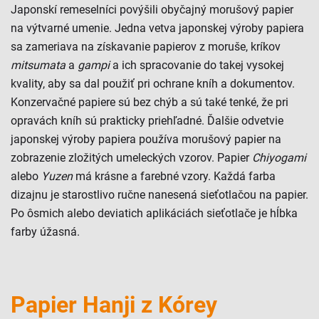
Japonskí remeselníci povýšili obyčajný morušový papier
na výtvarné umenie. Jedna vetva japonskej výroby papiera
sa zameriava na získavanie papierov z moruše, kríkov
mitsumata
a
gampi
a ich spracovanie do takej vysokej
kvality, aby sa dal použiť pri ochrane kníh a dokumentov.
Konzervačné papiere sú bez chýb a sú také tenké, že pri
opravách kníh sú prakticky priehľadné. Ďalšie odvetvie
japonskej výroby papiera používa morušový papier na
zobrazenie zložitých umeleckých vzorov. Papier
Chiyogami
alebo
Yuzen
má krásne a farebné vzory. Každá farba
dizajnu je starostlivo ručne nanesená sieťotlačou na papier.
Po ôsmich alebo deviatich aplikáciách sieťotlače je hĺbka
farby úžasná.
Papier Hanji z Kórey