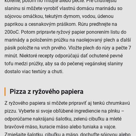
korenie, potom ho fritujte alebo pečte. Pre chutnejšiu
slaninu si môžete vyrobiť vlastnú domácu marinádu so
sójovou omáčkou, tekutým dymom, vodou, údenou
paprikou a cesnakovým práškom. Rúru predhrejte na
200oC. Potom pripravte ryžový papier ponorením listu do
marinády a položením prúžku na naolejovaný plech a ďalší
pásik položte na vrch prvého. Vložte plech do rúry a pečte 7
minút. Niektoré recepty odporúčajú dať ochutené pevné
tofu medzi prúžky, aby sa do pečenej vegánskej slaniny
dostalo viac textúry a chuti.
Pizza z ryžového papiera
Z ryžového papiera si môžete pripraviť aj tenkú chrumkavú
pizzu. Vyberte si svoje obľúbené ingrediencie na plnku –
odporúčame nakrájanú šalotku, zelenú cibuľku a mleté
bravčové mäso, kuracie mäso alebo tuniaka a vajce.
Zmiešajte šalotku, cibuľku a mäso, dochuťte sójovou alebo