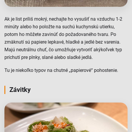
Ak je list príliš mokrý, nechajte ho vysušiť na vzduchu 1-2
minúty alebo ho položte na suchú kuchynskú utierku,
potom ho môžete zavinúť do požadovaného tvaru. Po
zmäknutí sú papiere lepkavé, hladké a jedlé bez varenia.
Majú neutrálnu chuť, čo umožňuje vytvoriť akýkoľvek typ
príchutí pre plnky, slané alebo sladké jedlá.
Tu je niekoľko typov na chutné „papierové“ pohostenie.
Závitky