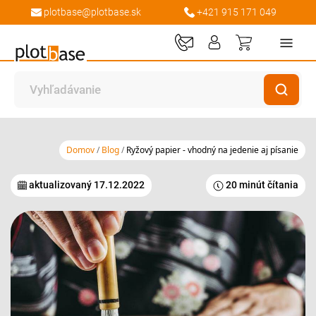
plotbase@plotbase.sk
+421 915 171 049
Môj košík
Domov
Blog
Ryžový papier - vhodný na jedenie aj písanie
aktualizovaný
17.12.2022
20 minút čítania