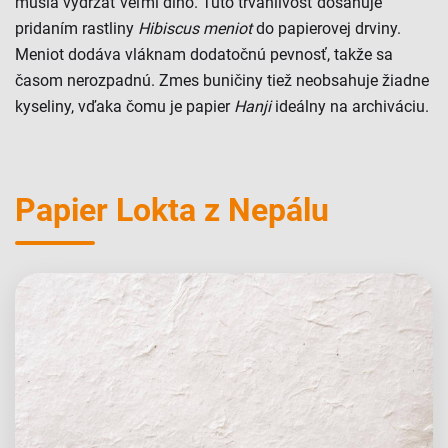
musia vydržať veľmi dlho. Túto trvanlivosť dosahuje
pridaním rastliny
Hibiscus meniot
do papierovej drviny.
Meniot dodáva vláknam dodatočnú pevnosť, takže sa
časom nerozpadnú. Zmes buničiny tiež neobsahuje žiadne
kyseliny, vďaka čomu je papier
Hanji
ideálny na archiváciu.
Papier Lokta z Nepálu