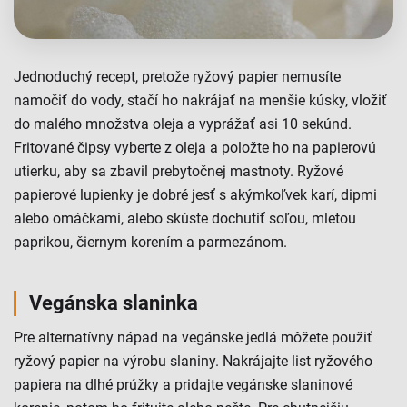
Jednoduchý recept, pretože ryžový papier nemusíte
namočiť do vody, stačí ho nakrájať na menšie kúsky, vložiť
do malého množstva oleja a vyprážať asi 10 sekúnd.
Fritované čipsy vyberte z oleja a položte ho na papierovú
utierku, aby sa zbavil prebytočnej mastnoty. Ryžové
papierové lupienky je dobré jesť s akýmkoľvek karí, dipmi
alebo omáčkami, alebo skúste dochutiť soľou, mletou
paprikou, čiernym korením a parmezánom.
Vegánska slaninka
Pre alternatívny nápad na vegánske jedlá môžete použiť
ryžový papier na výrobu slaniny. Nakrájajte list ryžového
papiera na dlhé prúžky a pridajte vegánske slaninové