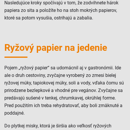
Nasledujúce kroky spočívajú v tom, že zodvihnete hárok
papiera zo sita a položíte ho na stoh mokrých papierov,
ktoré sa potom vysušia, ostrihajú a zabalia.
Ryžový papier na jedenie
Pojem „ryžový papier“ sa udomácnil aj v gastronómii. Ide
ale o druh cestoviny, zvyčajne vyrobený zo zmesi bielej
ryžovej múky, tapiokovej múky, soli a vody, vďaka čomu sú
prirodzene bezlepkové a vhodné pre vegánov. Zvyčajne sa
predávajú sušené v tenkej, chrumkavej, okrúhlej forme.
Pred použitím ich treba rehydratovať, aby boli zmäknuté a
poddajné.
Do plytkej misky, ktorá je širšia ako veľkosť ryžových