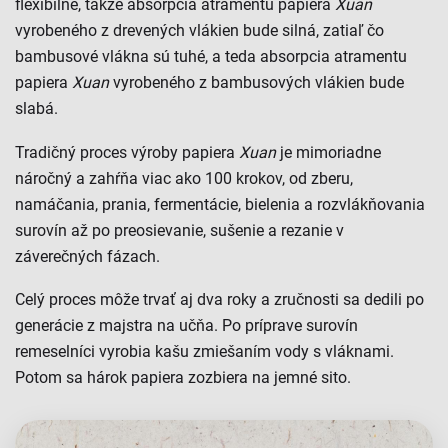
flexibilné, takže absorpcia atramentu papiera
Xuan
vyrobeného z drevených vlákien bude silná, zatiaľ čo
bambusové vlákna sú tuhé, a teda absorpcia atramentu
papiera
Xuan
vyrobeného z bambusových vlákien bude
slabá.
Tradičný proces výroby papiera
Xuan
je mimoriadne
náročný a zahŕňa viac ako 100 krokov, od zberu,
namáčania, prania, fermentácie, bielenia a rozvlákňovania
surovín až po preosievanie, sušenie a rezanie v
záverečných fázach.
Celý proces môže trvať aj dva roky a zručnosti sa dedili po
generácie z majstra na učňa. Po príprave surovín
remeselníci vyrobia kašu zmiešaním vody s vláknami.
Potom sa hárok papiera zozbiera na jemné sito.