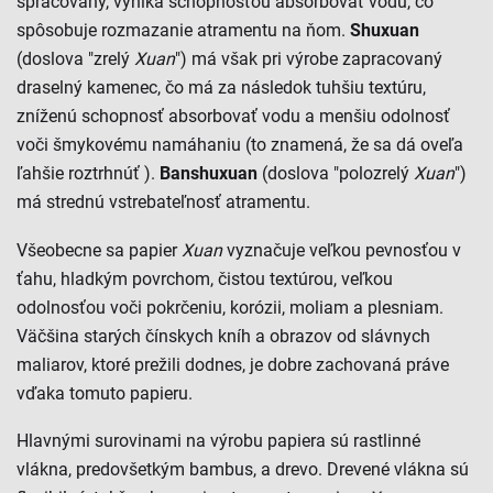
spracovaný, vyniká schopnosťou absorbovať vodu, čo
spôsobuje rozmazanie atramentu na ňom.
Shuxuan
(doslova "zrelý
Xuan
") má však pri výrobe zapracovaný
draselný kamenec, čo má za následok tuhšiu textúru,
zníženú schopnosť absorbovať vodu a menšiu odolnosť
voči šmykovému namáhaniu (to znamená, že sa dá oveľa
ľahšie roztrhnúť ).
Banshuxuan
(doslova "polozrelý
Xuan
")
má strednú vstrebateľnosť atramentu.
Všeobecne sa papier
Xuan
vyznačuje veľkou pevnosťou v
ťahu, hladkým povrchom, čistou textúrou, veľkou
odolnosťou voči pokrčeniu, korózii, moliam a plesniam.
Väčšina starých čínskych kníh a obrazov od slávnych
maliarov, ktoré prežili dodnes, je dobre zachovaná práve
vďaka tomuto papieru.
Hlavnými surovinami na výrobu papiera sú rastlinné
vlákna, predovšetkým bambus, a drevo. Drevené vlákna sú