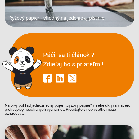
Ryžový papier - vhodný na jedenie aj písanie
Páčil sa ti článok ?
Zdieľaj ho s priateľmi!
Na prvý pohľad jednoznačný pojem „ryžový papier“ v sebe ukrýva viacero
prekvapivo nečakaných významov. Prečítajte si, čo všetko môže
označovať.