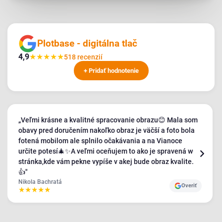
Plotbase - digitálna tlač
4,9
★
★
★
★
★
518 recenzií
+ Pridať hodnotenie
„Veľmi krásne a kvalitné spracovanie obrazu😊 Mala som
obavy pred doručením nakoľko obraz je väčší a foto bola
fotená mobilom ale splnilo očakávania a na Vianoce
určite potesí🎄✨️A veľmi oceňujem to ako je spravená web
stránka,kde vám pekne vypíše v akej bude obraz kvalite.
👍"
Nikola Bachratá
Overiť
★
★
★
★
★