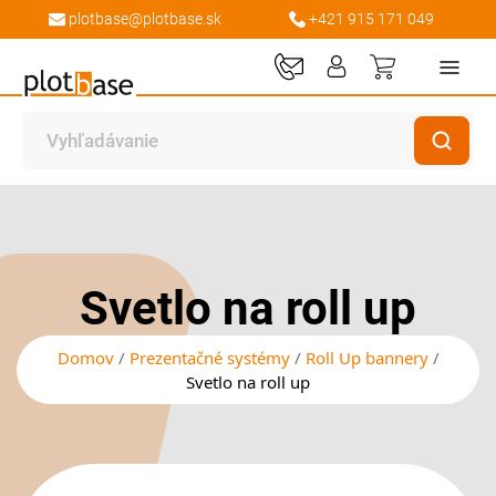
plotbase@plotbase.sk
+421 915 171 049
Môj košík
Preskočiť
Preskočiť
na
na
koniec
začiatok
galérie
galérie
Svetlo na roll up
obrázkov
obrázkov
Domov
Prezentačné systémy
Roll Up bannery
Svetlo na roll up