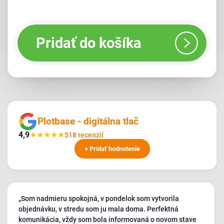
Pridať do košíka
Plotbase - digitálna tlač
4,9
★
★
★
★
★
518 recenzií
+ Pridať hodnotenie
„Som nadmieru spokojná, v pondelok som vytvorila
objednávku, v stredu som ju mala doma. Perfektná
komunikácia, vždy som bola informovaná o novom stave