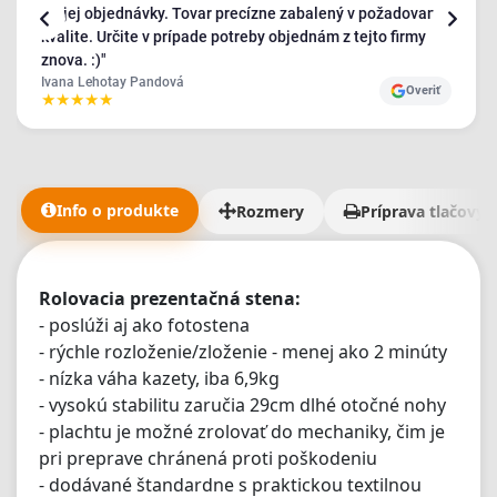
mojej objednávky. Tovar precízne zabalený v požadovanej
kvalite. Určite v prípade potreby objednám z tejto firmy
znova. :)"
Ivana Lehotay Pandová
Overiť
★
★
★
★
★
Info o produkte
Rozmery
Príprava tlačovýc
Rolovacia prezentačná stena:
- poslúži aj ako fotostena
- rýchle rozloženie/zloženie - menej ako 2 minúty
- nízka váha kazety, iba 6,9kg
- vysokú stabilitu zaručia 29cm dlhé otočné nohy
- plachtu je možné zrolovať do mechaniky, čim je
pri preprave chránená proti poškodeniu
- dodávané štandardne s praktickou textilnou