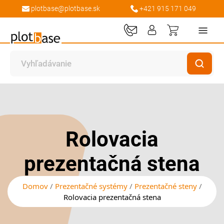
plotbase@plotbase.sk
+421 915 171 049
Môj košík
Preskočiť
Preskočiť
na
na
koniec
začiatok
galérie
galérie
Rolovacia
obrázkov
obrázkov
prezentačná stena
Domov
Prezentačné systémy
Prezentačné steny
Rolovacia prezentačná stena