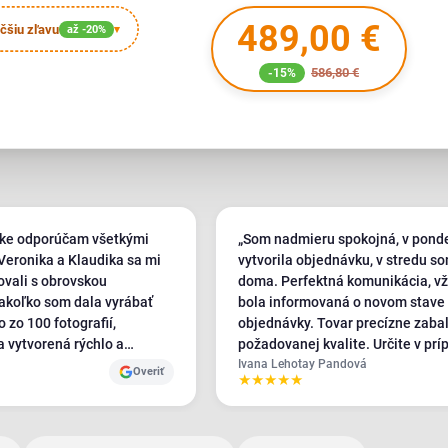
489,00 €
čšiu zľavu
až -20%
▾
586,80 €
-15%
nke odporúčam všetkými
„Som nadmieru spokojná, v pond
 Veronika a Klaudika sa mi
vytvorila objednávku, v stredu s
ovali s obrovskou
doma. Perfektná komunikácia, v
akoľko som dala vyrábať
bola informovaná o novom stave
o zo 100 fotografií,
objednávky. Tovar precízne zaba
a vytvorená rýchlo a
požadovanej kvalite. Určite v prí
 podľa požiadaviek. Aj keď
potreby objednám z tejto firmy zn
Ivana Lehotay Pandová
Overiť
★
★
★
★
★
a oficiálne mala vykonať až
som plátno potrebovala,
mi ústretový a posúrili a