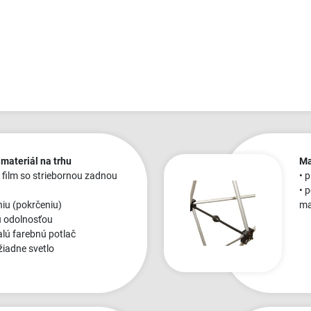
 materiál na trhu
Ma
 film so striebornou zadnou
• 
• 
eniu (pokrčeniu)
ma
u odolnosťou
alú farebnú potlač
žiadne svetlo