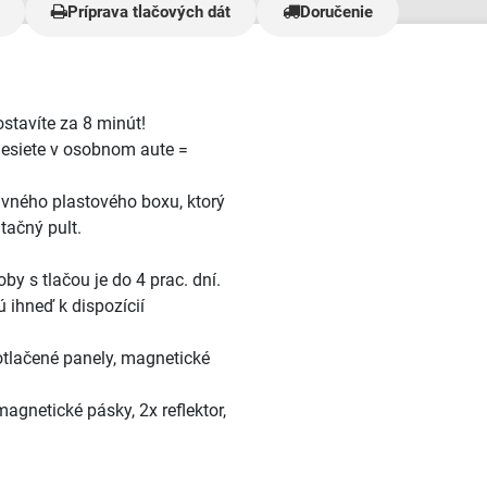
bjednávku na moje
Príprava tlačových dát
Doručenie
mi si to vážim a cením.
no prišlo veľmi korektne
e. Kvalita je výborná a aj
dpovedá náhľadu. Určite
vala naposledy. A ešte raz
ostavíte za 8 minút!
eľmi pekne ďakujem, hlavne
enesiete v osobnom aute =
orá mi pomohla aby mi bolo
 na čas. Teším sa na ďalšiu
avného plastového boxu, ktorý
eľmi spokojná zákazníčka."
ntačný pult.
by s tlačou je do 4 prac. dní.
 ihneď k dispozícií
otlačené panely, magnetické
agnetické pásky, 2x reflektor,