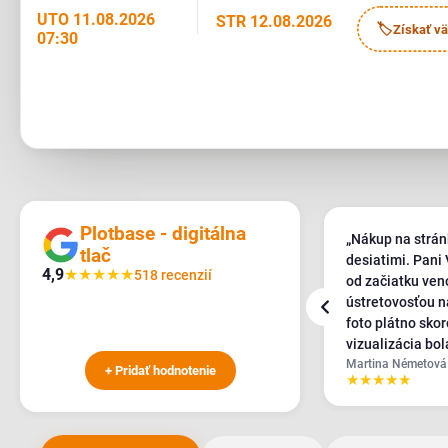
UTO 11.08.2026
STR 12.08.2026
🏷
Získať vä
07:30
Plotbase - digitálna
„Veľmi krásne a kvalitné spracovanie
„Nákup na strá
tlač
obrazu😊 Mala som obavy pred doručením
desiatimi. Pani
4,9
★
★
★
★
★
518 recenzií
nakoľko obraz je väčší a foto bola fotená
od začiatku ven
mobilom ale splnilo očakávania a na
ústretovosťou n
Vianoce určite potesí🎄✨️A veľmi oceňujem
foto plátno skor
to ako je spravená web stránka,kde vám
vizualizácia bol
Nikola Bachratá
pekne vypíše v akej bude obraz kvalite. 👍"
kvalitne presne
Martina Németová
+ Pridať hodnotenie
Overiť
★
★
★
★
★
★
★
★
★
★
výroba plátna s
po dátume kedy 
kolektív bol veľ