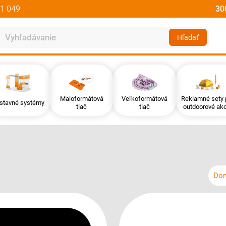
1 049
30
Hľadať
Maloformátová
Veľkoformátová
Reklamné sety 
stavné systémy
tlač
tlač
outdoorové akc
Do