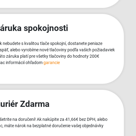
áruka spokojnosti
ak nebudete s kvalitou tlače spokojní, dostanete peniaze
späť, alebo vyrobíme nové tlačoviny podľa vašich požiadaviek
táto záruka platí pre všetky tlačoviny do hodnoty 200€
viac informácií ohľadom
garancie
uriér Zdarma
ušetrite na doručení! Ak nakúpite za 41,66€ bez DPH, alebo
ac, máte nárok na bezplatné doručenie vašej objednávky