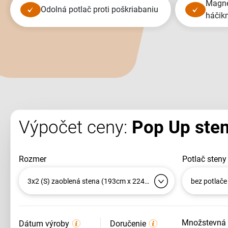
magnetické uchytenie panelov, nie
odolná potlač proti poškriabaniu
háčik
Výpočet ceny:
Pop Up ste
rozmer
potlač steny
3x2 (S) zaoblená stena (193cm x 224cm)
bez potlače
množstevná
Dátum výroby
Doručenie