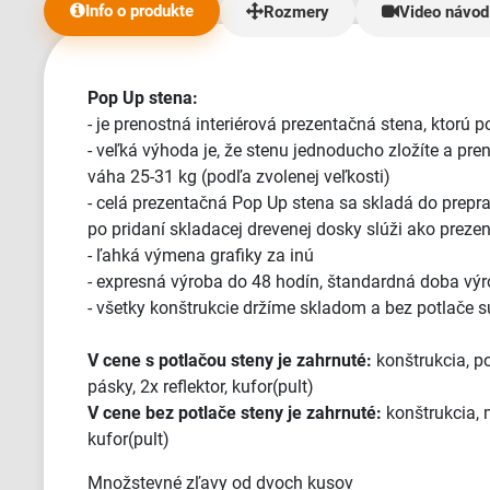
odoslali moju o
Info o produkte
Rozmery
Video návod
požiadanie. Veľ
Samozrejme plát
zabalené a krásn
celý výrobok zo
Pop Up stena:
som tu nenakupo
- je prenostná interiérová prezentačná stena, ktorú p
Vám dievčatá v
- veľká výhoda je, že stenu jednoducho zložíte a pr
pani Klaudii kt
váha 25-31 kg (podľa zvolenej veľkosti)
doručené plátno
- celá prezentačná Pop Up stena sa skladá do prepr
spoluprácu. ♥ V
po pridaní skladacej drevenej dosky slúži ako preze
- ľahká výmena grafiky za inú
- expresná výroba do 48 hodín, štandardná doba výro
- všetky konštrukcie držíme skladom a bez potlače sú
V cene s potlačou steny je zahrnuté:
konštrukcia, p
pásky, 2x reflektor, kufor(pult)
V cene bez potlače steny je zahrnuté:
konštrukcia, m
kufor(pult)
Množstevné zľavy od dvoch kusov