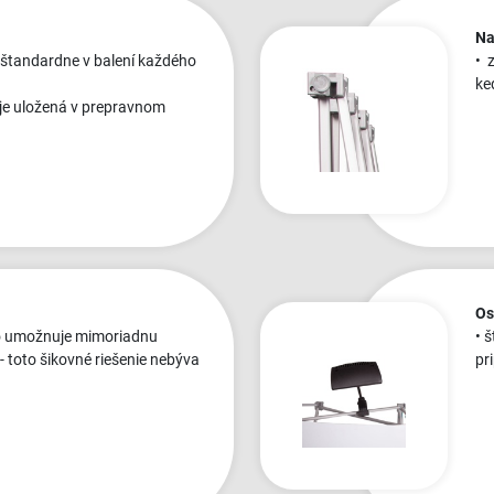
Na
 štandardne v balení každého
• 
ke
e je uložená v prepravnom
Os
čo umožnuje mimoriadnu
• 
 - toto šikovné riešenie nebýva
pr