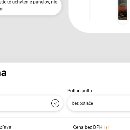
mi
na
potlač pultu
bez potlače
 zľava
Cena bez DPH