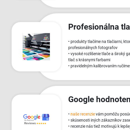
Profesionálna tl
• produkty tlačíme na tlačiarni, kt
profesionálnych fotografov
• vysoké rozlíšenie tlače a široký
tlač s krásnymi farbami
• pravidelným kalibrovaním ručíme
Google hodnoten
•
naše recenzie
vám pomôžu posúdi
• skúsenosti iných zákazníkov zas
• recenzie nás tiež motivujú k lepšej