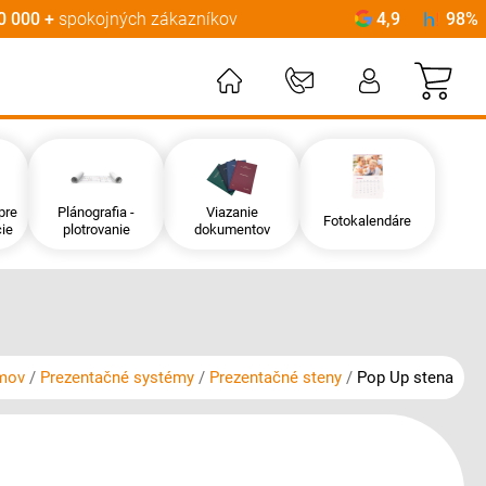
0 000 +
spokojných zákazníkov
4,9
98%
Môj
pre
Plánografia -
Viazanie
Fotokalendáre
ie
plotrovanie
dokumentov
mov
Prezentačné systémy
Prezentačné steny
Pop Up stena