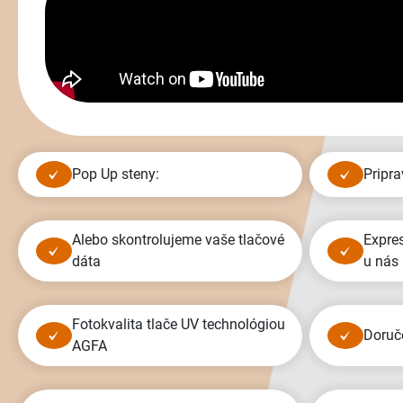
Pop Up steny:
prip
alebo skontrolujeme vaše tlačové
expresná výroba do 48 hodín iba
dáta
u nás
fotokvalita tlače UV technológiou
doru
AGFA