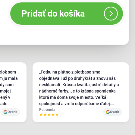
Pridať do košíka
elok som
„Fotku na plátno z plotbase sme
om ju mala
objednávali už po druhýkrát a znovu nás
ždy som
nesklamali. Krásna kvalita, ostré detaily a
 mojej
nádherné farby. Je to krásna spomienka
lený v
ktorá má doma svoje miesto. Veľká
pade
spokojnosť a vrelo odporúčame ďalej.
ova. :)"
Ďakujeme."
Petronela
Overiť
Overiť
★
★
★
★
★