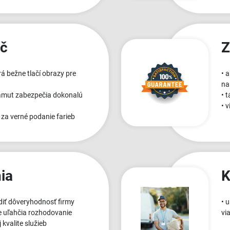
ač
Z
orá bežne tlačí obrazy pre
• 
na
 gamut zabezpečia dokonalú
• 
• 
 za verné podanie farieb
ia
K
ť dôveryhodnosť firmy
• 
e uľahčia rozhodovanie
vi
 kvalite služieb