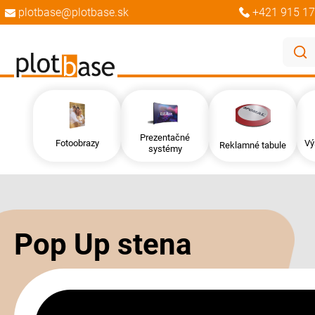
plotbase@plotbase.sk
+421 915 17
Prezentačné
Fotoobrazy
Vý
Reklamné tabule
systémy
Preskočiť
Preskočiť
na
na
koniec
začiatok
galérie
galérie
Pop Up stena
obrázkov
obrázkov