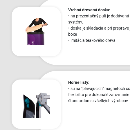
Vrchná drevená doska:
• na prezentačný pult je dodávaná
systému
• doska je skladacia a pri preprav
boxe
• imitácia teakového dreva
Horné lišty:
• sú na "plávajúcich" magnetoch 
flexibilitu pre dokonalé zarovnanie
štandardom u všetkých výrobcov