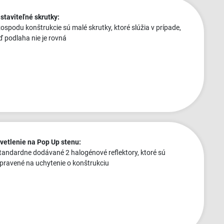
staviteľné skrutky:
zospodu konštrukcie sú malé skrutky, ktoré slúžia v prípade,
ď podlaha nie je rovná
vetlenie na Pop Up stenu:
štandardne dodávané 2 halogénové reflektory, ktoré sú
ipravené na uchytenie o konštrukciu