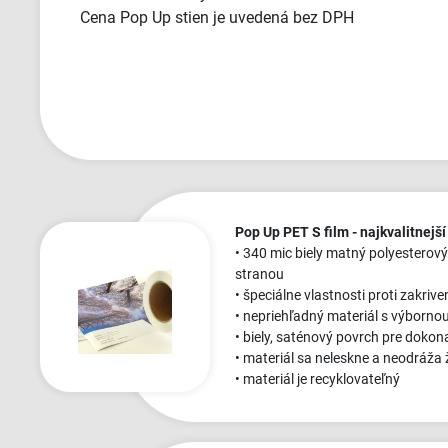
Cena Pop Up stien je uvedená bez DPH
Pop Up PET S film - najkvalitnejší
• 340 mic biely matný polyesterový
stranou
• špeciálne vlastnosti proti zakriv
• nepriehľadný materiál s výborno
• biely, saténový povrch pre dokon
• materiál sa neleskne a neodráža 
• materiál je recyklovateľný