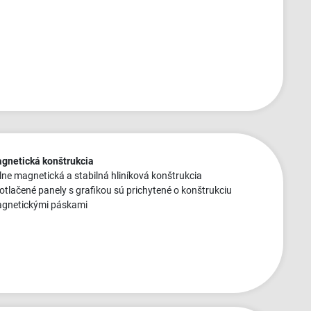
gnetická konštrukcia
plne magnetická a stabilná hliníková konštrukcia
potlačené panely s grafikou sú prichytené o konštrukciu
gnetickými páskami