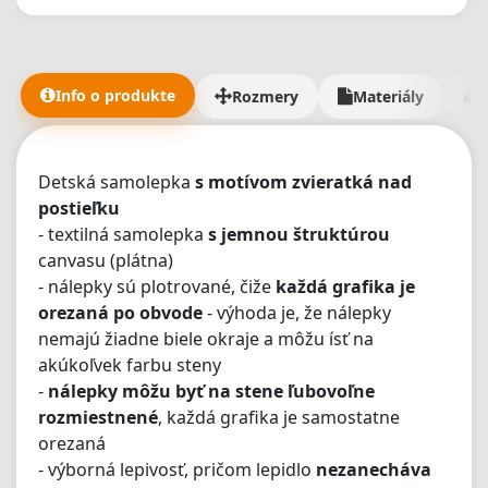
Info o produkte
Rozmery
Materiály
Detská samolepka
s motívom zvieratká nad
postieľku
- textilná samolepka
s jemnou štruktúrou
canvasu (plátna)
- nálepky sú plotrované, čiže
každá grafika je
orezaná po obvode
- výhoda je, že nálepky
nemajú žiadne biele okraje a môžu ísť na
akúkoľvek farbu steny
-
nálepky môžu byť na stene ľubovoľne
rozmiestnené
, každá grafika je samostatne
orezaná
- výborná lepivosť, pričom lepidlo
nezanecháva