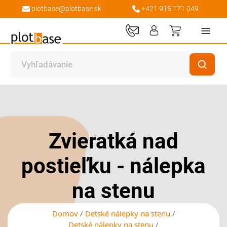
plotbase@plotbase.sk
+421 915 171 049
Môj košík
Preskočiť
Preskočiť
na
na
koniec
začiatok
galérie
galérie
Zvieratká nad
obrázkov
obrázkov
postieľku - nálepka
na stenu
Domov
Detské nálepky na stenu
Detské nálepky na stenu