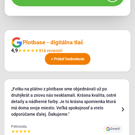
Plotbase - digitálna tlač
4,9
★
★
★
★
★
516 recenzií
+ Pridať hodnotenie
„Fotku na plátno z plotbase sme objednávali už po
druhýkrát a znovu nás nesklamali. Krásna kvalita, ostré
detaily a nádherné farby. Je to krásna spomienka ktorá
má doma svoje miesto. Veľká spokojnosť a vrelo
odporúčame ďalej. Ďakujeme."
Petronela
Overiť
★
★
★
★
★