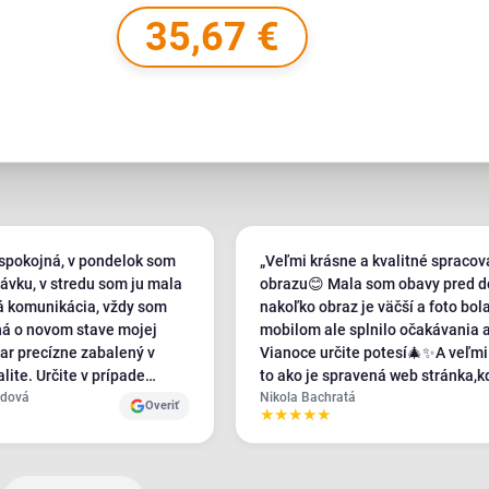
35,67 €
spokojná, v pondelok som
„Veľmi krásne a kvalitné spracov
návku, v stredu som ju mala
obrazu😊 Mala som obavy pred 
á komunikácia, vždy som
nakoľko obraz je väčší a foto bol
ná o novom stave mojej
mobilom ale splnilo očakávania 
ar precízne zabalený v
Vianoce určite potesí🎄✨️A veľm
ite. Určite v prípade
to ako je spravená web stránka,
 z tejto firmy znova. :)"
ndová
Nikola Bachratá
Overiť
★
★
★
★
★