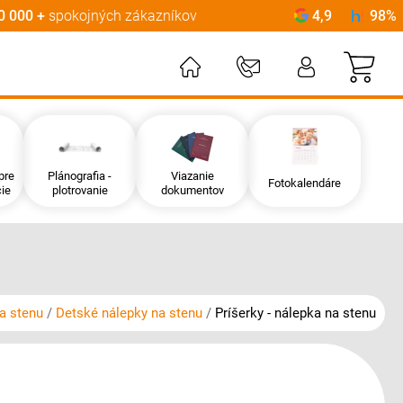
0 000 +
spokojných zákazníkov
4,9
98%
Môj
pre
Plánografia -
Viazanie
Fotokalendáre
ie
plotrovanie
dokumentov
a stenu
Detské nálepky na stenu
Príšerky - nálepka na stenu