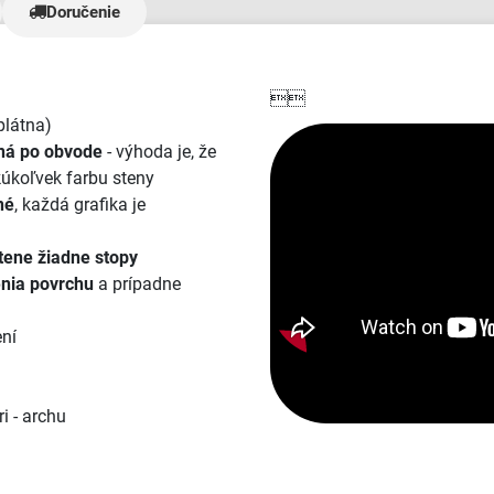
Doručenie

plátna)
aná po obvode
- výhoda je, že
kúkoľvek farbu steny
né
, každá grafika je
tene žiadne stopy
enia povrchu
a prípadne
ení
i - archu