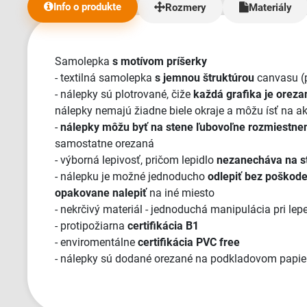
odoslali moju objednávku na moje
Info o produkte
Rozmery
Materiály
požiadanie. Veľmi si to vážim a cením.
Samozrejme plátno prišlo veľmi korektne
zabalené a krásne. Kvalita je výborná a aj
celý výrobok zodpovedá náhľadu. Určite
Samolepka
s motívom príšerky
som tu nenakupovala naposledy. A ešte raz
- textilná samolepka
s jemnou štruktúrou
canvasu (
Vám dievčatá veľmi pekne ďakujem, hlavne
- nálepky sú plotrované, čiže
každá grafika je orez
pani Klaudii ktorá mi pomohla aby mi bolo
nálepky nemajú žiadne biele okraje a môžu ísť na a
doručené plátno na čas. Teším sa na ďalšiu
-
nálepky môžu byť na stene ľubovoľne rozmiestne
spoluprácu. ♥ Veľmi spokojná zákazníčka."
samostatne orezaná
- výborná lepivosť, pričom lepidlo
nezanecháva na s
- nálepku je možné jednoducho
odlepiť bez poškod
opakovane nalepiť
na iné miesto
- nekrčivý materiál - jednoduchá manipulácia pri lep
- protipožiarna
certifikácia B1
- enviromentálne
certifikácia PVC free
- nálepky sú dodané orezané na podkladovom papier