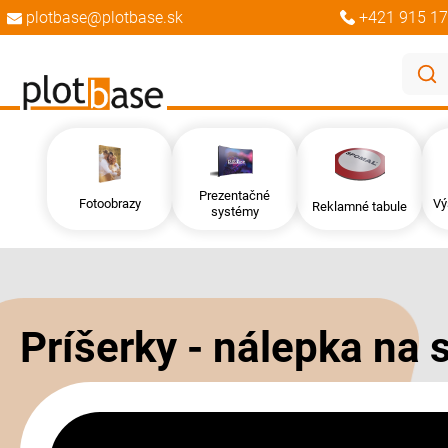
plotbase@plotbase.sk
+421 915 17
Prezentačné
Fotoobrazy
Vý
Reklamné tabule
systémy
Preskočiť
Preskočiť
na
na
koniec
začiatok
galérie
galérie
Príšerky - nálepka na 
obrázkov
obrázkov