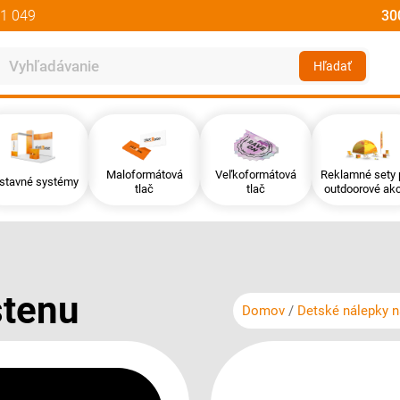
1 049
30
Hľadať
Maloformátová
Veľkoformátová
Reklamné sety 
stavné systémy
tlač
tlač
outdoorové akc
stenu
Domov
Detské nálepky n