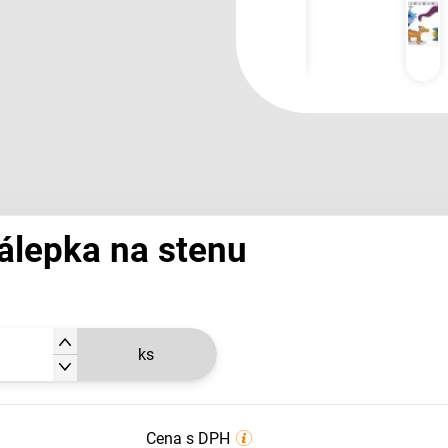
álepka na stenu
ks
Cena s DPH