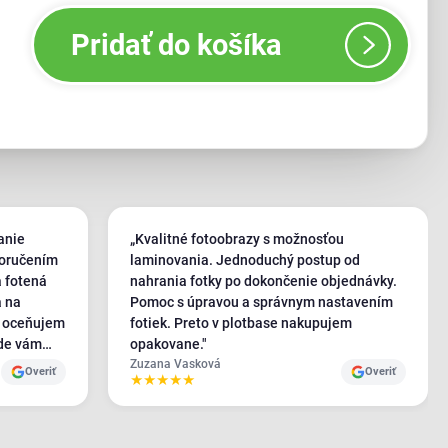
Pridať do košíka
anie
„Kvalitné fotoobrazy s možnosťou
doručením
laminovania. Jednoduchý postup od
a fotená
nahrania fotky po dokončenie objednávky.
a na
Pomoc s úpravou a správnym nastavením
i oceňujem
fotiek. Preto v plotbase nakupujem
kde vám
opakovane."
pekne vypíše v akej bude obraz kvalite. 👍"
Zuzana Vasková
Overiť
Overiť
★
★
★
★
★