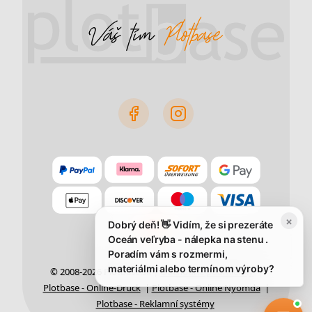
×
Dobrý deň! 👋 Vidím, že si prezeráte
Oceán veľryba - nálepka na stenu .
Poradím vám s rozmermi,
materiálmi alebo termínom výroby?
© 2008-2026 Plotbase.sk |
Obchodné podmienky
|
Plotbase - Online-Druck
|
Plotbase - Online Nyomda
|
Plotbase - Reklamní systémy