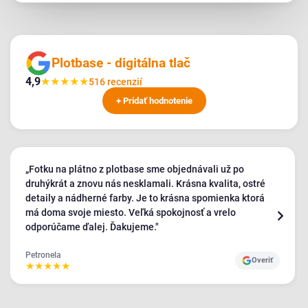
Plotbase - digitálna tlač
4,9
★
★
★
★
★
516 recenzií
+ Pridať hodnotenie
„Fotku na plátno z plotbase sme objednávali už po
druhýkrát a znovu nás nesklamali. Krásna kvalita, ostré
detaily a nádherné farby. Je to krásna spomienka ktorá
má doma svoje miesto. Veľká spokojnosť a vrelo
odporúčame ďalej. Ďakujeme."
Petronela
Overiť
★
★
★
★
★