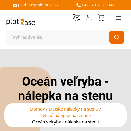
plotbase@plotbase.sk
+421 915 171 049
Môj košík
Preskočiť
Preskočiť
na
na
koniec
začiatok
galérie
galérie
Oceán veľryba -
obrázkov
obrázkov
nálepka na stenu
Domov
Detské nálepky na stenu
Detské nálepky na stenu
Oceán veľryba - nálepka na stenu