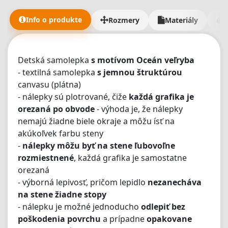
Info o produkte
Rozmery
Materiály
Detská samolepka
s motívom Oceán veľryba
- textilná samolepka
s jemnou štruktúrou
canvasu (plátna)
- nálepky sú plotrované, čiže
každá grafika je
orezaná po obvode
- výhoda je, že nálepky
nemajú žiadne biele okraje a môžu ísť na
akúkoľvek farbu steny
-
nálepky môžu byť na stene ľubovoľne
rozmiestnené
, každá grafika je samostatne
orezaná
- výborná lepivosť, pričom lepidlo
nezanecháva
na stene žiadne stopy
- nálepku je možné jednoducho
odlepiť bez
poškodenia povrchu
a prípadne
opakovane