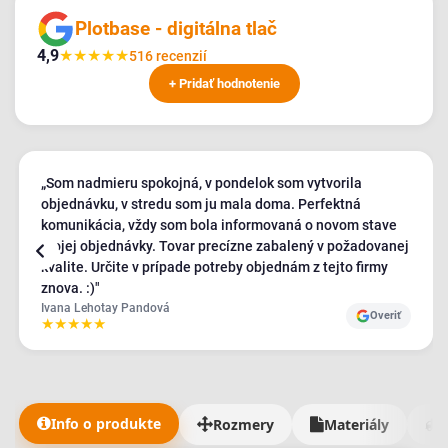
Plotbase - digitálna tlač
4,9
★
★
★
★
★
516 recenzií
+ Pridať hodnotenie
„Som nadmieru spokojná, v pondelok som vytvorila
objednávku, v stredu som ju mala doma. Perfektná
komunikácia, vždy som bola informovaná o novom stave
mojej objednávky. Tovar precízne zabalený v požadovanej
kvalite. Určite v prípade potreby objednám z tejto firmy
znova. :)"
Ivana Lehotay Pandová
Overiť
★
★
★
★
★
Info o produkte
Rozmery
Materiály