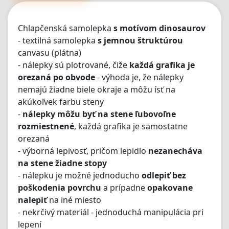
Chlapčenská samolepka
s motívom dinosaurov
- textilná samolepka
s jemnou štruktúrou
canvasu (plátna)
- nálepky sú plotrované, čiže
každá grafika je
orezaná po obvode
- výhoda je, že nálepky
nemajú žiadne biele okraje a môžu ísť na
akúkoľvek farbu steny
-
nálepky môžu byť na stene ľubovoľne
rozmiestnené
, každá grafika je samostatne
orezaná
- výborná lepivosť, pričom lepidlo
nezanecháva
na stene žiadne stopy
- nálepku je možné jednoducho
odlepiť bez
poškodenia povrchu
a prípadne
opakovane
nalepiť
na iné miesto
- nekrčivý materiál - jednoduchá manipulácia pri
lepení