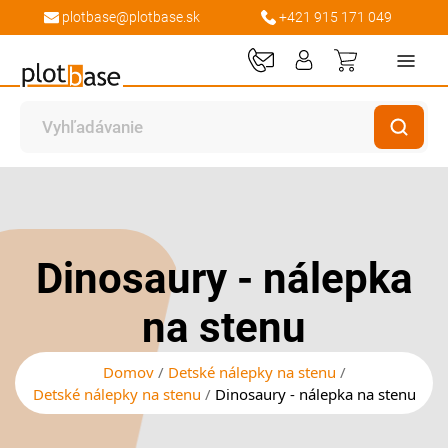
plotbase@plotbase.sk
+421 915 171 049
Môj košík
Preskočiť
Preskočiť
na
na
koniec
začiatok
galérie
galérie
Dinosaury - nálepka
obrázkov
obrázkov
na stenu
Domov
Detské nálepky na stenu
Detské nálepky na stenu
Dinosaury - nálepka na stenu