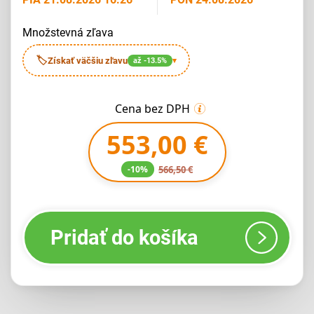
množstevná zľava
🏷
Získať väčšiu zľavu
až -13.5%
▾
Cena bez DPH
553,00 €
-10%
566,50 €
Pridať do košíka