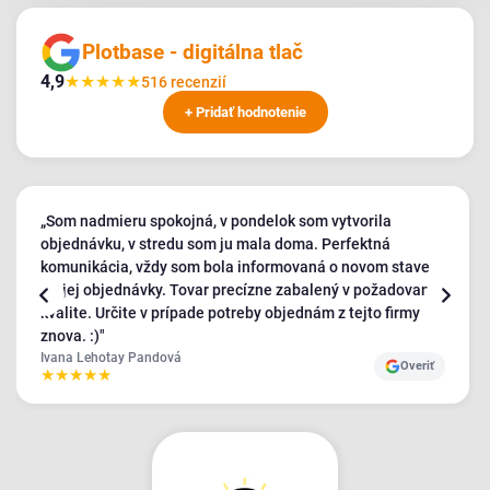
Plotbase - digitálna tlač
4,9
★
★
★
★
★
516 recenzií
+ Pridať hodnotenie
„Som nadmieru spokojná, v pondelok som vytvorila
objednávku, v stredu som ju mala doma. Perfektná
komunikácia, vždy som bola informovaná o novom stave
mojej objednávky. Tovar precízne zabalený v požadovanej
kvalite. Určite v prípade potreby objednám z tejto firmy
znova. :)"
Ivana Lehotay Pandová
Overiť
★
★
★
★
★