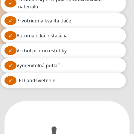
materiálu
prvotriedna kvalita tlače
automatická inštalácia
vrchol promo estetiky
vymeniteľná potlač
LED podsvietenie