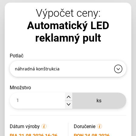
Výpočet ceny:
Automatický LED
reklamný pult
potlač
náhradná konštrukcia
množstvo
ks
Dátum výroby
Doručenie
PIA 21.08.2026 16:26
PON 24.08.2026