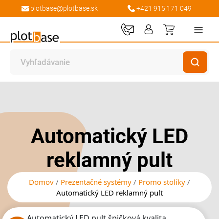
plotbase@plotbase.sk
+421 915 171 049
Môj košík
Preskočiť
Preskočiť
na
na
koniec
začiatok
galérie
galérie
Automatický LED
obrázkov
obrázkov
reklamný pult
Domov
Prezentačné systémy
Promo stolíky
Automatický LED reklamný pult
Automatický LED pult špičková kvalita