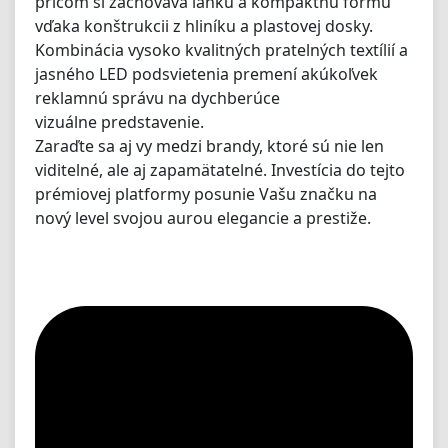
pričom si zachováva ľahkú a kompaktnú formu
vďaka konštrukcii z hliníku a plastovej dosky.
Kombinácia vysoko kvalitných pratelných textílií a
jasného LED podsvietenia premení akúkoľvek
reklamnú správu na dychberúce
vizuálne predstavenie.
Zaraďte sa aj vy medzi brandy, ktoré sú nie len
viditelné, ale aj zapamätatelné. Investícia do tejto
prémiovej platformy posunie Vašu značku na
nový level svojou aurou elegancie a prestiže.